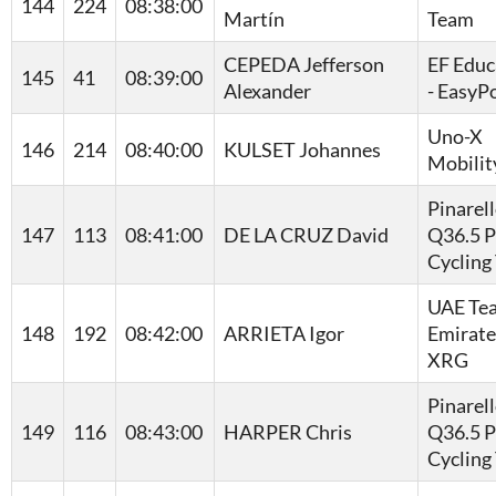
144
224
08:38:00
Martín
Team
CEPEDA Jefferson
EF Educ
145
41
08:39:00
Alexander
- EasyP
Uno-X
146
214
08:40:00
KULSET Johannes
Mobilit
Pinarel
147
113
08:41:00
DE LA CRUZ David
Q36.5 P
Cycling
UAE Te
148
192
08:42:00
ARRIETA Igor
Emirate
XRG
Pinarel
149
116
08:43:00
HARPER Chris
Q36.5 P
Cycling