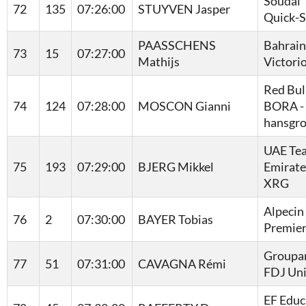
Soudal
72
135
07:26:00
STUYVEN Jasper
Quick-S
PAASSCHENS
Bahrain
73
15
07:27:00
Mathijs
Victori
Red Bull
74
124
07:28:00
MOSCON Gianni
BORA -
hansgr
UAE Te
75
193
07:29:00
BJERG Mikkel
Emirate
XRG
Alpecin 
76
2
07:30:00
BAYER Tobias
Premier
Groupa
77
51
07:31:00
CAVAGNA Rémi
FDJ Un
EF Educ