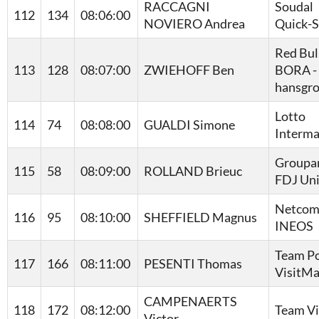
RACCAGNI
Soudal
112
134
08:06:00
NOVIERO Andrea
Quick-S
Red Bull
113
128
08:07:00
ZWIEHOFF Ben
BORA -
hansgr
Lotto
114
74
08:08:00
GUALDI Simone
Interma
Groupa
115
58
08:09:00
ROLLAND Brieuc
FDJ Un
Netcom
116
95
08:10:00
SHEFFIELD Magnus
INEOS
Team Po
117
166
08:11:00
PESENTI Thomas
VisitMa
CAMPENAERTS
118
172
08:12:00
Team V
Victor