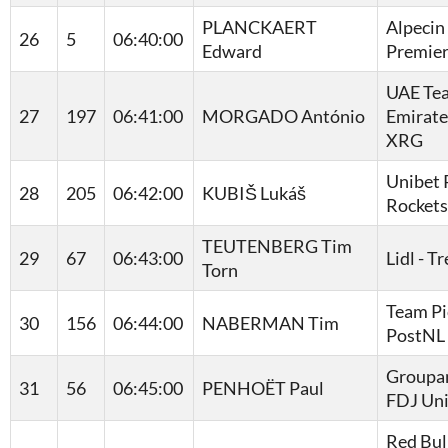
PLANCKAERT
Alpecin 
26
5
06:40:00
Edward
Premier
UAE Te
27
197
06:41:00
MORGADO António
Emirate
XRG
Unibet 
28
205
06:42:00
KUBIŠ Lukáš
Rockets
TEUTENBERG Tim
29
67
06:43:00
Lidl - T
Torn
Team Pi
30
156
06:44:00
NABERMAN Tim
PostNL
Groupa
31
56
06:45:00
PENHOËT Paul
FDJ Un
Red Bull