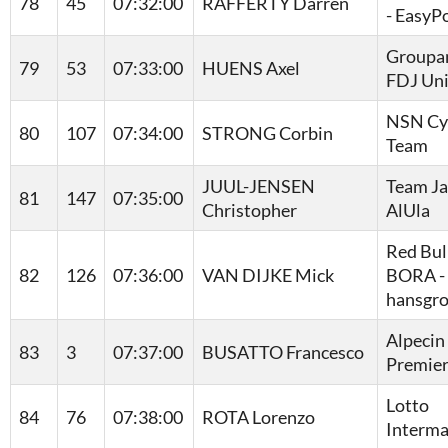
78
45
07:32:00
RAFFERTY Darren
- EasyP
Groupa
79
53
07:33:00
HUENS Axel
FDJ Un
NSN Cy
80
107
07:34:00
STRONG Corbin
Team
JUUL-JENSEN
Team J
81
147
07:35:00
Christopher
AlUla
Red Bull
82
126
07:36:00
VAN DIJKE Mick
BORA -
hansgr
Alpecin 
83
3
07:37:00
BUSATTO Francesco
Premier
Lotto
84
76
07:38:00
ROTA Lorenzo
Interma