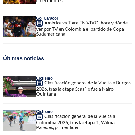
Libertadores
Gol Caracol
América vs Tigre EN VIVO; hora y dónde
ver por TV en Colombia el partido de Copa
Sudamericana
Últimas noticias
Ciclismo
Clasificación general de la Vuelta a Burgos
2026, tras la etapa 5; así le fue a Nairo
Quintana
Ciclismo
Clasificación general de la Vuelta a
Colombia 2026, tras la etapa 1; Wilmar
Paredes, primer líder