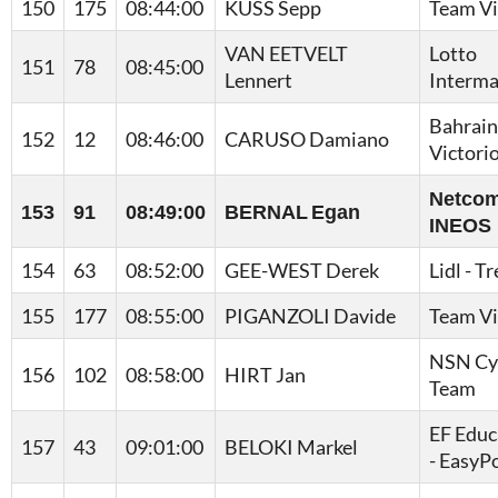
150
175
08:44:00
KUSS Sepp
Team V
VAN EETVELT
Lotto
151
78
08:45:00
Lennert
Interma
Bahrain
152
12
08:46:00
CARUSO Damiano
Victori
Netco
153
91
08:49:00
BERNAL Egan
INEOS
154
63
08:52:00
GEE-WEST Derek
Lidl - T
155
177
08:55:00
PIGANZOLI Davide
Team V
NSN Cy
156
102
08:58:00
HIRT Jan
Team
EF Educ
157
43
09:01:00
BELOKI Markel
- EasyP