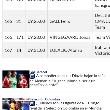
hansgr
Decath
165
31
09:25:00
GALL Felix
CMA C
Team
166
171
09:28:00
VINGEGAARD Jonas
Team V
Bahrain
167
14
09:31:00
EULÁLIO Afonso
Victori
Gol Caracol
A compañero de Luis Díaz le bajan la caña
en Alemania; "Jugar el Mundial sería un
desafío violento"
Selección Colombia
¿Quiénes son las figuras de RD Congo,
rival de la Selección Colombia en el Mundial