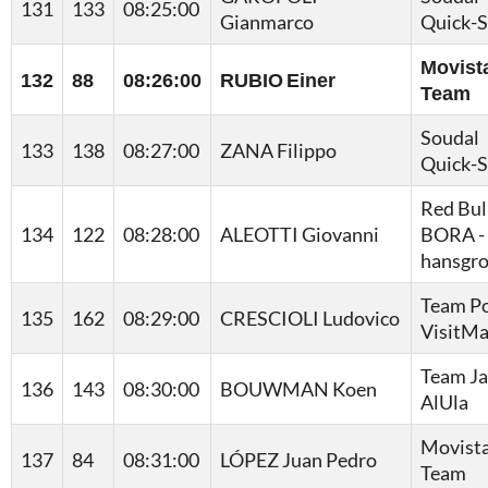
131
133
08:25:00
Gianmarco
Quick-S
Movist
132
88
08:26:00
RUBIO Einer
Team
Soudal
133
138
08:27:00
ZANA Filippo
Quick-S
Red Bull
134
122
08:28:00
ALEOTTI Giovanni
BORA -
hansgr
Team Po
135
162
08:29:00
CRESCIOLI Ludovico
VisitMa
Team J
136
143
08:30:00
BOUWMAN Koen
AlUla
Movist
137
84
08:31:00
LÓPEZ Juan Pedro
Team