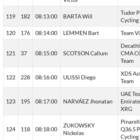
Tudor P
119
182
08:13:00
BARTA Will
Cycling
120
176
08:14:00
LEMMEN Bart
Team V
Decath
121
37
08:15:00
SCOTSON Callum
CMA C
Team
XDS As
122
228
08:16:00
ULISSI Diego
Team
UAE Te
123
195
08:17:00
NARVÁEZ Jhonatan
Emirate
XRG
Pinarel
ZUKOWSKY
124
118
08:18:00
Q36.5 P
Nickolas
Cycling