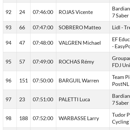
Bardian
92
24
07:46:00
ROJAS Vicente
7 Saber
93
66
07:47:00
SOBRERO Matteo
Lidl - T
EF Educ
94
47
07:48:00
VALGREN Michael
- EasyP
Groupa
95
57
07:49:00
ROCHAS Rémy
FDJ Un
Team Pi
96
151
07:50:00
BARGUIL Warren
PostNL
Bardian
97
23
07:51:00
PALETTI Luca
7 Saber
Tudor P
98
188
07:52:00
WARBASSE Larry
Cycling