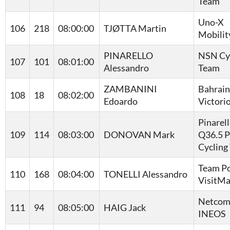
Team
Uno-X
106
218
08:00:00
TJØTTA Martin
Mobilit
PINARELLO
NSN Cy
107
101
08:01:00
Alessandro
Team
ZAMBANINI
Bahrain
108
18
08:02:00
Edoardo
Victori
Pinarel
109
114
08:03:00
DONOVAN Mark
Q36.5 P
Cycling
Team Po
110
168
08:04:00
TONELLI Alessandro
VisitMa
Netcom
111
94
08:05:00
HAIG Jack
INEOS