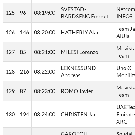
SVESTAD-
Netcom
125
96
08:19:00
BÅRDSENG Embret
INEOS
Team J
126
146
08:20:00
HATHERLY Alan
AlUla
Movist
127
85
08:21:00
MILESI Lorenzo
Team
LEKNESSUND
Uno-X
128
216
08:22:00
Andreas
Mobilit
Movist
129
87
08:23:00
ROMO Javier
Team
UAE Te
130
194
08:24:00
CHRISTEN Jan
Emirate
XRG
GAROFOLI
Soudal