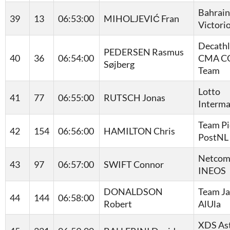
Bahrain
39
13
06:53:00
MIHOLJEVIĆ Fran
Victori
Decath
PEDERSEN Rasmus
40
36
06:54:00
CMA C
Søjberg
Team
Lotto
41
77
06:55:00
RUTSCH Jonas
Interma
Team Pi
42
154
06:56:00
HAMILTON Chris
PostNL
Netcom
43
97
06:57:00
SWIFT Connor
INEOS
DONALDSON
Team J
44
144
06:58:00
Robert
AlUla
XDS As