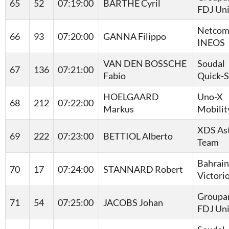
65
52
07:19:00
BARTHE Cyril
FDJ Un
Netcom
66
93
07:20:00
GANNA Filippo
INEOS
VAN DEN BOSSCHE
Soudal
67
136
07:21:00
Fabio
Quick-S
HOELGAARD
Uno-X
68
212
07:22:00
Markus
Mobilit
XDS As
69
222
07:23:00
BETTIOL Alberto
Team
Bahrain
70
17
07:24:00
STANNARD Robert
Victori
Groupa
71
54
07:25:00
JACOBS Johan
FDJ Un