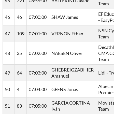
45
221
06:59:00
BALLERINI Davide
Team
EF Educ
46
46
07:00:00
SHAW James
- EasyP
NSN Cy
47
109
07:01:00
VERNON Ethan
Team
Decath
48
35
07:02:00
NAESEN Oliver
CMA C
Team
GHEBREIGZABHIER
49
64
07:03:00
Lidl - T
Amanuel
Alpecin 
50
4
07:04:00
GEENS Jonas
Premier
GARCÍA CORTINA
Movist
51
83
07:05:00
Iván
Team