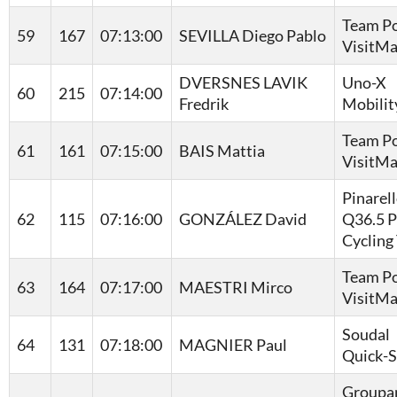
Team Po
59
167
07:13:00
SEVILLA Diego Pablo
VisitMa
DVERSNES LAVIK
Uno-X
60
215
07:14:00
Fredrik
Mobilit
Team Po
61
161
07:15:00
BAIS Mattia
VisitMa
Pinarel
62
115
07:16:00
GONZÁLEZ David
Q36.5 P
Cycling
Team Po
63
164
07:17:00
MAESTRI Mirco
VisitMa
Soudal
64
131
07:18:00
MAGNIER Paul
Quick-S
Groupa