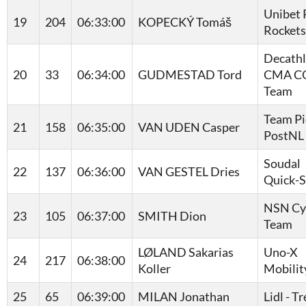
Unibet 
19
204
06:33:00
KOPECKÝ Tomáš
Rockets
Decath
20
33
06:34:00
GUDMESTAD Tord
CMA C
Team
Team Pi
21
158
06:35:00
VAN UDEN Casper
PostNL
Soudal
22
137
06:36:00
VAN GESTEL Dries
Quick-S
NSN Cy
23
105
06:37:00
SMITH Dion
Team
LØLAND Sakarias
Uno-X
24
217
06:38:00
Koller
Mobilit
25
65
06:39:00
MILAN Jonathan
Lidl - T