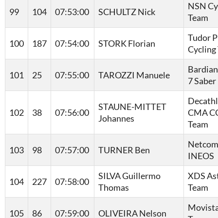
NSN Cy
99
104
07:53:00
SCHULTZ Nick
Team
Tudor P
100
187
07:54:00
STORK Florian
Cycling
Bardian
101
25
07:55:00
TAROZZI Manuele
7 Saber
Decath
STAUNE-MITTET
102
38
07:56:00
CMA C
Johannes
Team
Netcom
103
98
07:57:00
TURNER Ben
INEOS
SILVA Guillermo
XDS As
104
227
07:58:00
Thomas
Team
Movist
105
86
07:59:00
OLIVEIRA Nelson