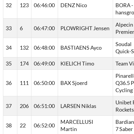
32
123
06:46:00
DENZ Nico
BORA -
hansgr
Alpecin 
33
6
06:47:00
PLOWRIGHT Jensen
Premier
Soudal
34
132
06:48:00
BASTIAENS Ayco
Quick-S
35
174
06:49:00
KIELICH Timo
Team V
Pinarel
36
111
06:50:00
BAX Sjoerd
Q36.5 P
Cycling
Unibet 
37
206
06:51:00
LARSEN Niklas
Rockets
MARCELLUSI
Bardian
38
22
06:52:00
Martin
7 Saber