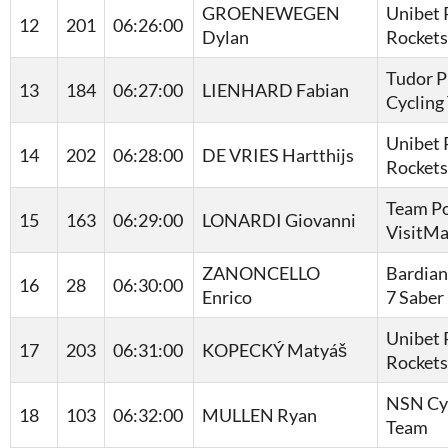
GROENEWEGEN
Unibet 
12
201
06:26:00
Dylan
Rockets
Tudor P
13
184
06:27:00
LIENHARD Fabian
Cycling
Unibet 
14
202
06:28:00
DE VRIES Hartthijs
Rockets
Team Po
15
163
06:29:00
LONARDI Giovanni
VisitMa
ZANONCELLO
Bardian
16
28
06:30:00
Enrico
7 Saber
Unibet 
17
203
06:31:00
KOPECKÝ Matyáš
Rockets
NSN Cy
18
103
06:32:00
MULLEN Ryan
Team