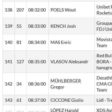
Unibet 
138
207
08:32:00
POELS Wout
Rockets
Groupa
139
55
08:33:00
KENCH Josh
FDJ Un
Movist
140
81
08:34:00
MAS Enric
Team
Red Bull
141
127
08:35:00
VLASOV Aleksandr
BORA -
hansgr
Decath
MÜHLBERGER
142
34
08:36:00
CMA C
Gregor
Team
143
61
08:37:00
CICCONE Giulio
Lidl - T
LÓPEZ Harold
XDS As