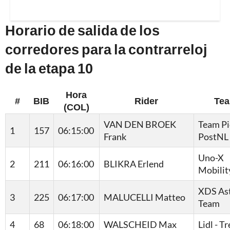
Horario de salida de los
corredores para la contrarreloj
de la etapa 10
Hora
#
BIB
Rider
Te
(COL)
VAN DEN BROEK
Team Pi
1
157
06:15:00
Frank
PostNL
Uno-X
2
211
06:16:00
BLIKRA Erlend
Mobilit
XDS As
3
225
06:17:00
MALUCELLI Matteo
Team
4
68
06:18:00
WALSCHEID Max
Lidl - T