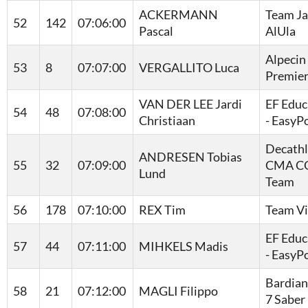
ACKERMANN
Team J
52
142
07:06:00
Pascal
AlUla
Alpecin 
53
8
07:07:00
VERGALLITO Luca
Premier
VAN DER LEE Jardi
EF Educ
54
48
07:08:00
Christiaan
- EasyP
Decath
ANDRESEN Tobias
55
32
07:09:00
CMA C
Lund
Team
56
178
07:10:00
REX Tim
Team V
EF Educ
57
44
07:11:00
MIHKELS Madis
- EasyP
Bardian
58
21
07:12:00
MAGLI Filippo
7 Saber