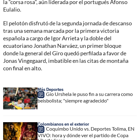
la "corsa rosa", aún liderada por el portugués Afonso
Eulalio.
El pelotón disfrutó de la segunda jornada de descanso
tras una semana marcada por la primera victoria
española a cargo de Igor Arrieta y la doble del
ecuatoriano Jonathan Narváez, un primer bloque
donde la general del Giro quedó perfilada a favor de
Jonas Vingegaard, imbatible en las citas de montaña
con final en alto.
Más Deportes
Gio Urshela le puso fin a su carrera como
beisbolista; "siempre agradecido"
Colombianos en el exterior
Coquimbo Unido vs. Deportes Tolima, EN
VIVO: hora y dónde ver el partido de Copa