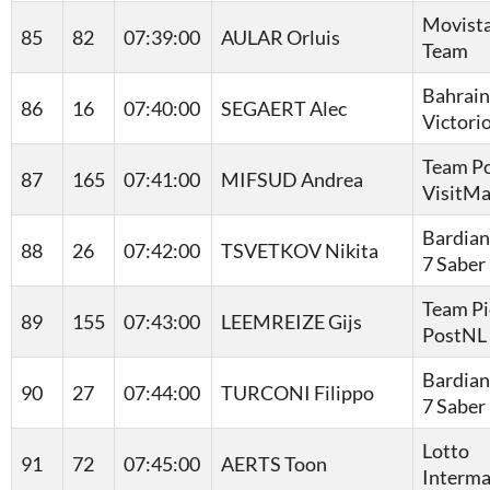
Movist
85
82
07:39:00
AULAR Orluis
Team
Bahrain
86
16
07:40:00
SEGAERT Alec
Victori
Team Po
87
165
07:41:00
MIFSUD Andrea
VisitMa
Bardian
88
26
07:42:00
TSVETKOV Nikita
7 Saber
Team Pi
89
155
07:43:00
LEEMREIZE Gijs
PostNL
Bardian
90
27
07:44:00
TURCONI Filippo
7 Saber
Lotto
91
72
07:45:00
AERTS Toon
Interma