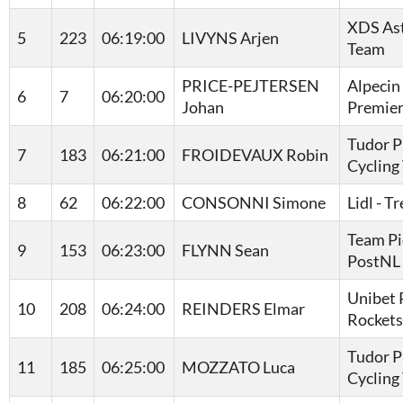
XDS As
5
223
06:19:00
LIVYNS Arjen
Team
PRICE-PEJTERSEN
Alpecin 
6
7
06:20:00
Johan
Premier
Tudor P
7
183
06:21:00
FROIDEVAUX Robin
Cycling
8
62
06:22:00
CONSONNI Simone
Lidl - T
Team Pi
9
153
06:23:00
FLYNN Sean
PostNL
Unibet 
10
208
06:24:00
REINDERS Elmar
Rockets
Tudor P
11
185
06:25:00
MOZZATO Luca
Cycling