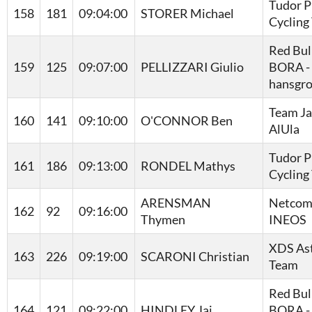
Tudor P
158
181
09:04:00
STORER Michael
Cycling
Red Bull
159
125
09:07:00
PELLIZZARI Giulio
BORA -
hansgr
Team J
160
141
09:10:00
O'CONNOR Ben
AlUla
Tudor P
161
186
09:13:00
RONDEL Mathys
Cycling
ARENSMAN
Netcom
162
92
09:16:00
Thymen
INEOS
XDS As
163
226
09:19:00
SCARONI Christian
Team
Red Bull
164
121
09:22:00
HINDLEY Jai
BORA -