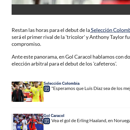
Restan las horas para el debut de la
Selección Colom
será el primer rival de la 'tricolor' y Anthony Taylor f
compromiso.
Ante este panorama, en Gol Caracol hablamos con dos
elección arbitral para el debut de los 'cafeteros'.
Selección Colombia
"Esperamos que Luis Díaz sea de los me
Gol Caracol
Vea el gol de Erling Haaland, en Noruega