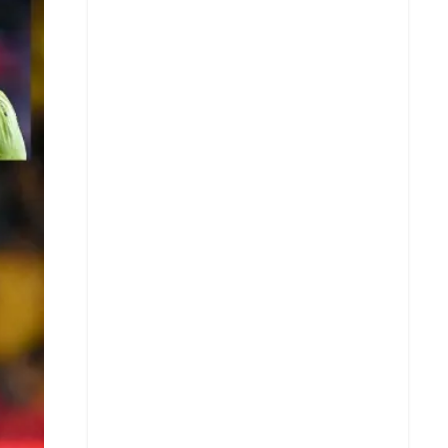
X
Whatsapp