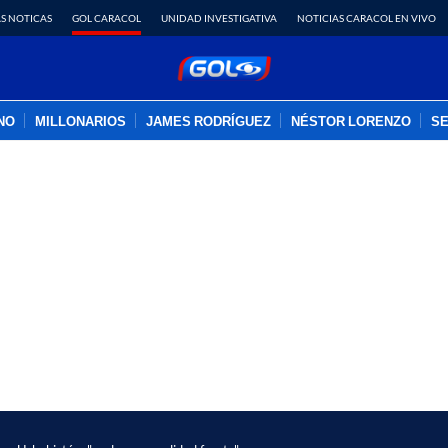
S NOTICAS
GOL CARACOL
UNIDAD INVESTIGATIVA
NOTICIAS CARACOL EN VIVO
INO
MILLONARIOS
JAMES RODRÍGUEZ
NÉSTOR LORENZO
SE
PUBLICIDAD