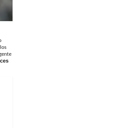
o
los
igente
eces