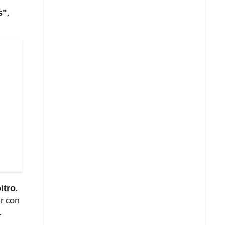
s"
,
itro
.
ar con
.