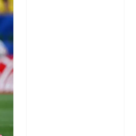
X
Whatsapp