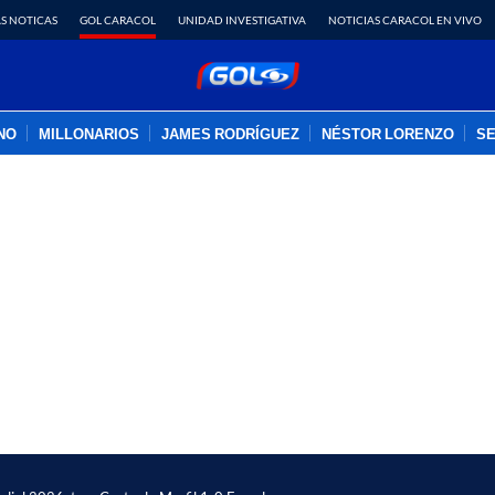
S NOTICAS
GOL CARACOL
UNIDAD INVESTIGATIVA
NOTICIAS CARACOL EN VIVO
INO
MILLONARIOS
JAMES RODRÍGUEZ
NÉSTOR LORENZO
SE
PUBLICIDAD