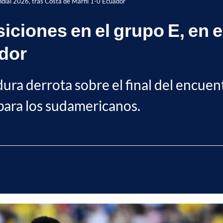
undial 2026, tras Costa de Marfil 1-0 Ecuador
siciones en el grupo E, en e
ador
ura derrota sobre el final del encuentr
 para los sudamericanos.