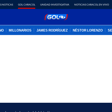
S NOTICAS
GOL CARACOL
UNIDAD INVESTIGATIVA
NOTICIAS CARACOL EN VIVO
INO
MILLONARIOS
JAMES RODRÍGUEZ
NÉSTOR LORENZO
SE
PUBLICIDAD