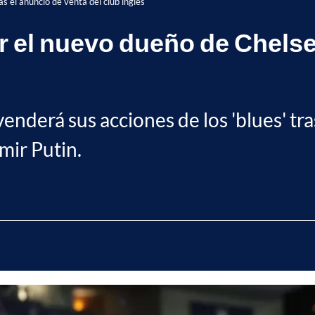
s el anuncio de venta del club inglés
r el nuevo dueño de Chelse
erá sus acciones de los 'blues' tras 
mir Putin.