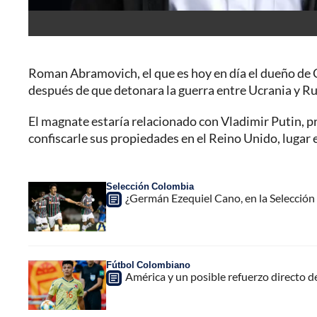
Roman Abramovich, el que es hoy en día el dueño de C
después de que detonara la guerra entre Ucrania y Ru
El magnate estaría relacionado con Vladimir Putin, pr
confiscarle sus propiedades en el Reino Unido, lugar e
Selección Colombia
¿Germán Ezequiel Cano, en la Selección 
Fútbol Colombiano
América y un posible refuerzo directo d