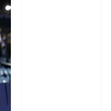
X
Whatsapp