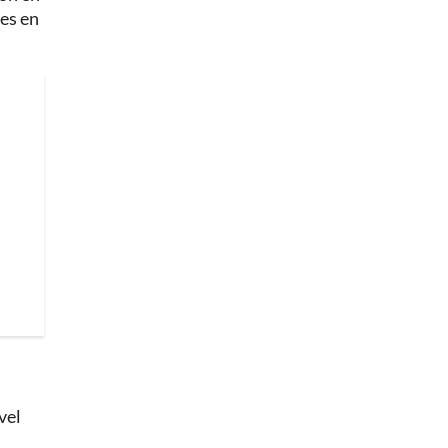
tes en
vel