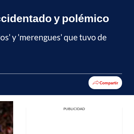
accidentado y polémico
ros' y 'merengues' que tuvo de
Compartir
PUBLICIDAD
Facebook
X
Whatsapp