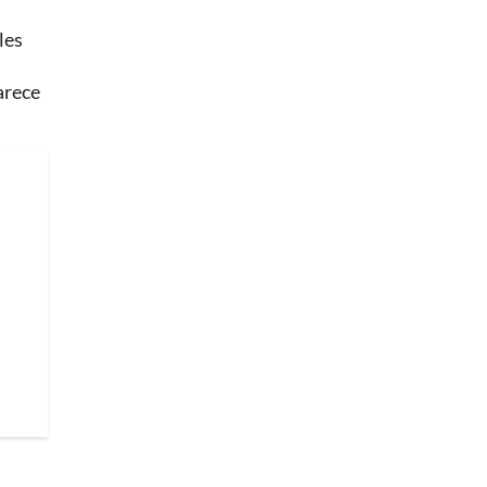
les
arece