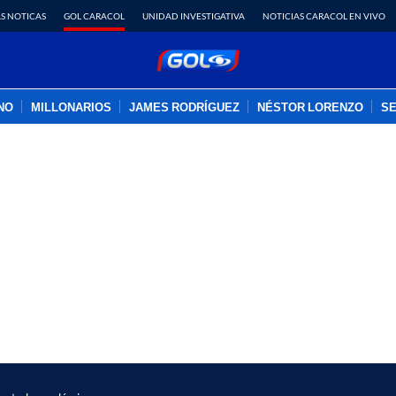
S NOTICAS
GOL CARACOL
UNIDAD INVESTIGATIVA
NOTICIAS CARACOL EN VIVO
INO
MILLONARIOS
JAMES RODRÍGUEZ
NÉSTOR LORENZO
SE
PUBLICIDAD