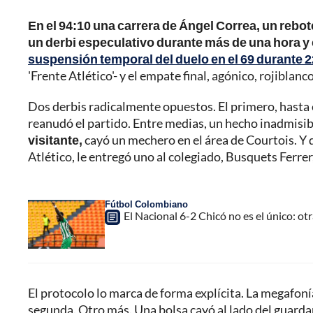
En el 94:10 una carrera de Ángel Correa, un rebo
un derbi especulativo durante más de una hora y
suspensión temporal del duelo en el 69 durante 
'Frente Atlético'- y el empate final, agónico, rojiblanc
Dos derbis radicalmente opuestos. El primero, hasta 
reanudó el partido. Entre medias, un hecho inadmisibl
visitante,
cayó un mechero en el área de Courtois. Y 
Atlético, le entregó uno al colegiado, Busquets Ferrer
Fútbol Colombiano
El Nacional 6-2 Chicó no es el único: o
El protocolo lo marca de forma explícita. La megafoní
segunda. Otro más. Una bolsa cayó al lado del guard