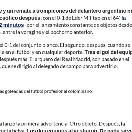
te y un remate a trompicones del delantero argentino n
 caótico después,
con el 0-1 de Eder Militao en el 64',
la
22 minutos
-por el lanzamiento constante de objetos desde
o, entre la vorágine y el bochorno anterior.
el 0-1 del conjunto blanco. El segundo, después, cuando se
e en el fútbol y en cualquier deporte.
Tras el gol del equi
después más. El arquero del Real Madrid, con pasado en el
, que se dirigió al delegado de campo para advertirlo.
tras goleadas del fútbol profesional colombiano
a lanzó la primera advertencia. Otro objeto. Después, la
ameta belga.
Los dos equipos al vestuario. De nada sirvi