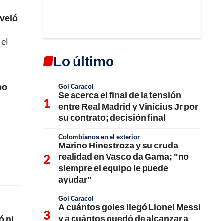
iveló
 el
Lo último
po
Gol Caracol
Se acerca el final de la tensión
entre Real Madrid y Vinícius Jr por
su contrato; decisión final
Colombianos en el exterior
Marino Hinestroza y su cruda
realidad en Vasco da Gama; "no
siempre el equipo le puede
ayudar"
Gol Caracol
A cuántos goles llegó Lionel Messi
y a cuántos quedó de alcanzar a
ó ni