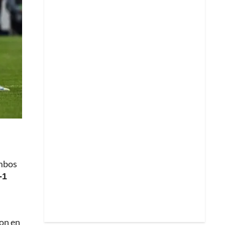
ambos
-1
ron en