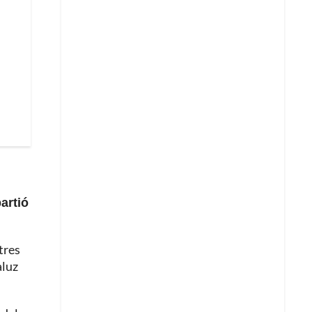
artió
tres
aluz