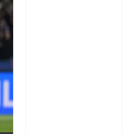
X
Whatsapp