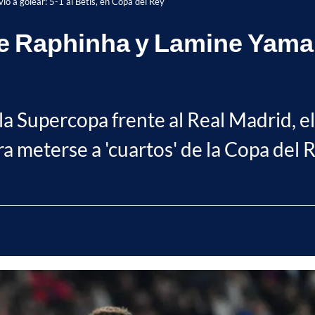
ó a golear: 5-1 al Betis, en Copa del Rey
 Raphinha y Lamine Yamal, 
la Supercopa frente al Real Madrid, e
ra meterse a 'cuartos' de la Copa del R