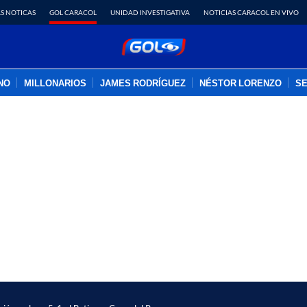
S NOTICAS
GOL CARACOL
UNIDAD INVESTIGATIVA
NOTICIAS CARACOL EN VIVO
INO
MILLONARIOS
JAMES RODRÍGUEZ
NÉSTOR LORENZO
SE
PUBLICIDAD