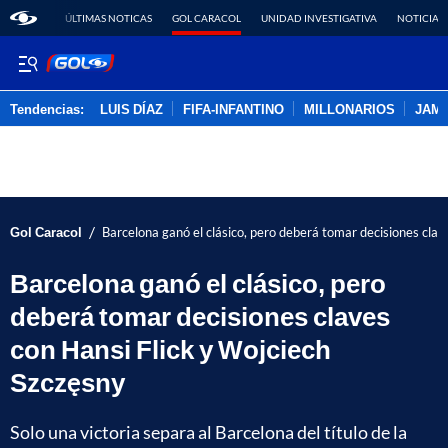
ÚLTIMAS NOTICAS
GOL CARACOL
UNIDAD INVESTIGATIVA
NOTICIAS
Tendencias:
LUIS DÍAZ
FIFA-INFANTINO
MILLONARIOS
JAM
PUBLICIDAD
/
Gol Caracol
Barcelona ganó el clásico, pero deberá tomar decisiones clav
Barcelona ganó el clásico, pero
deberá tomar decisiones claves
con Hansi Flick y Wojciech
Szczęsny
Solo una victoria separa al Barcelona del título de la