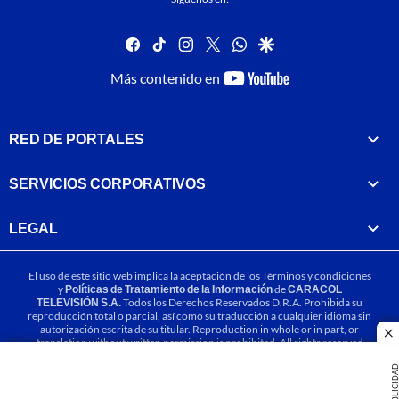
facebook
tiktok
instagram
twitter
whatsapp
google
youtube-
Más contenido en
footer
RED DE PORTALES
SERVICIOS CORPORATIVOS
LEGAL
El uso de este sitio web implica la aceptación de los
Términos y condiciones
y
Políticas de Tratamiento de la Información
de
CARACOL
TELEVISIÓN S.A.
Todos los Derechos Reservados D.R.A. Prohibida su
reproducción total o parcial, así como su traducción a cualquier idioma sin
autorización escrita de su titular. Reproduction in whole or in part, or
cl
translation without written permission is prohibited. All rights reserved
2025.
PUBLICIDA
MIEMBRO DE: