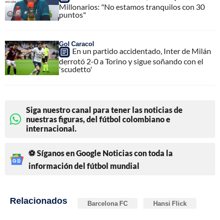
Millonarios: "No estamos tranquilos con 30
puntos"
Gol Caracol
En un partido accidentado, Inter de Milán
derrotó 2-0 a Torino y sigue soñando con el
'scudetto'
Siga nuestro canal para tener las noticias de
nuestras figuras, del fútbol colombiano e
internacional.
⚽ Síganos en Google Noticias con toda la
información del fútbol mundial
Relacionados
Barcelona FC
Hansi Flick