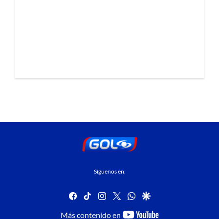
Síguenos en:
facebook
tiktok
instagram
twitter
whatsapp
google
youtube-
Más contenido en