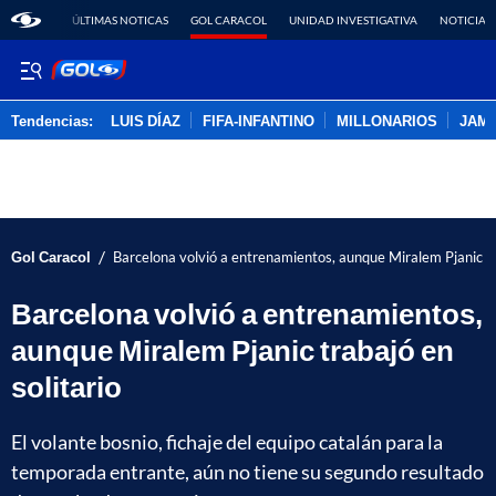
ÚLTIMAS NOTICAS
GOL CARACOL
UNIDAD INVESTIGATIVA
NOTICIAS
Tendencias:
LUIS DÍAZ
FIFA-INFANTINO
MILLONARIOS
JAM
PUBLICIDAD
/
Gol Caracol
Barcelona volvió a entrenamientos, aunque Miralem Pjanic tra
Barcelona volvió a entrenamientos,
aunque Miralem Pjanic trabajó en
solitario
El volante bosnio, fichaje del equipo catalán para la
temporada entrante, aún no tiene su segundo resultado