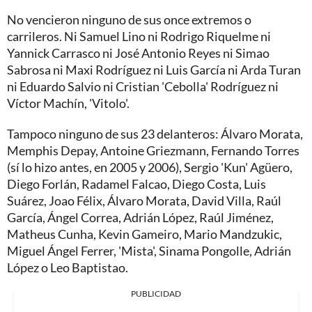
No vencieron ninguno de sus once extremos o
carrileros. Ni Samuel Lino ni Rodrigo Riquelme ni
Yannick Carrasco ni José Antonio Reyes ni Simao
Sabrosa ni Maxi Rodríguez ni Luis García ni Arda Turan
ni Eduardo Salvio ni Cristian 'Cebolla' Rodríguez ni
Víctor Machín, 'Vitolo'.
Tampoco ninguno de sus 23 delanteros: Álvaro Morata,
Memphis Depay, Antoine Griezmann, Fernando Torres
(sí lo hizo antes, en 2005 y 2006), Sergio 'Kun' Agüero,
Diego Forlán, Radamel Falcao, Diego Costa, Luis
Suárez, Joao Félix, Álvaro Morata, David Villa, Raúl
García, Ángel Correa, Adrián López, Raúl Jiménez,
Matheus Cunha, Kevin Gameiro, Mario Mandzukic,
Miguel Ángel Ferrer, 'Mista', Sinama Pongolle, Adrián
López o Leo Baptistao.
PUBLICIDAD