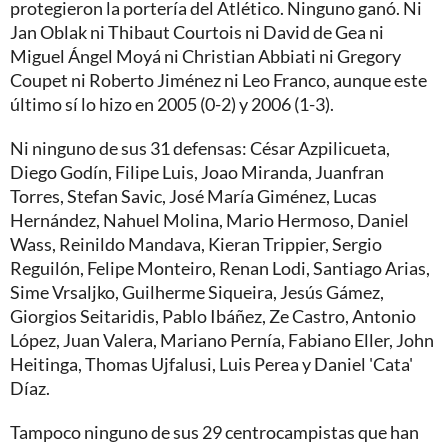
protegieron la portería del Atlético. Ninguno ganó. Ni
Jan Oblak ni Thibaut Courtois ni David de Gea ni
Miguel Ángel Moyá ni Christian Abbiati ni Gregory
Coupet ni Roberto Jiménez ni Leo Franco, aunque este
último sí lo hizo en 2005 (0-2) y 2006 (1-3).
Ni ninguno de sus 31 defensas: César Azpilicueta,
Diego Godín, Filipe Luis, Joao Miranda, Juanfran
Torres, Stefan Savic, José María Giménez, Lucas
Hernández, Nahuel Molina, Mario Hermoso, Daniel
Wass, Reinildo Mandava, Kieran Trippier, Sergio
Reguilón, Felipe Monteiro, Renan Lodi, Santiago Arias,
Sime Vrsaljko, Guilherme Siqueira, Jesús Gámez,
Giorgios Seitaridis, Pablo Ibáñez, Ze Castro, Antonio
López, Juan Valera, Mariano Pernía, Fabiano Eller, John
Heitinga, Thomas Ujfalusi, Luis Perea y Daniel 'Cata'
Díaz.
Tampoco ninguno de sus 29 centrocampistas que han