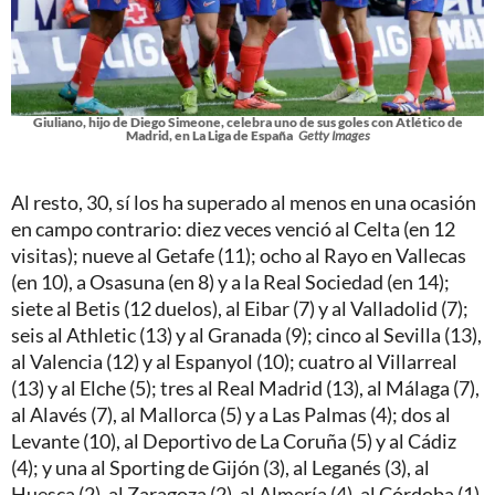
Giuliano, hijo de Diego Simeone, celebra uno de sus goles con Atlético de
Madrid, en La Liga de España
Getty Images
Al resto, 30, sí los ha superado al menos en una ocasión
en campo contrario: diez veces venció al Celta (en 12
visitas); nueve al Getafe (11); ocho al Rayo en Vallecas
(en 10), a Osasuna (en 8) y a la Real Sociedad (en 14);
siete al Betis (12 duelos), al Eibar (7) y al Valladolid (7);
seis al Athletic (13) y al Granada (9); cinco al Sevilla (13),
al Valencia (12) y al Espanyol (10); cuatro al Villarreal
(13) y al Elche (5); tres al Real Madrid (13), al Málaga (7),
al Alavés (7), al Mallorca (5) y a Las Palmas (4); dos al
Levante (10), al Deportivo de La Coruña (5) y al Cádiz
(4); y una al Sporting de Gijón (3), al Leganés (3), al
Huesca (2), al Zaragoza (2), al Almería (4), al Córdoba (1)