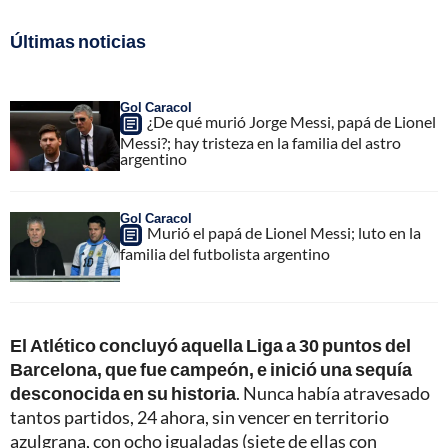
Últimas noticias
Gol Caracol
¿De qué murió Jorge Messi, papá de Lionel
Messi?; hay tristeza en la familia del astro
argentino
Gol Caracol
Murió el papá de Lionel Messi; luto en la
familia del futbolista argentino
El Atlético concluyó aquella Liga a 30 puntos del
Barcelona, que fue campeón, e inició una sequía
desconocida en su historia
. Nunca había atravesado
tantos partidos, 24 ahora, sin vencer en territorio
azulgrana, con ocho igualadas (siete de ellas con