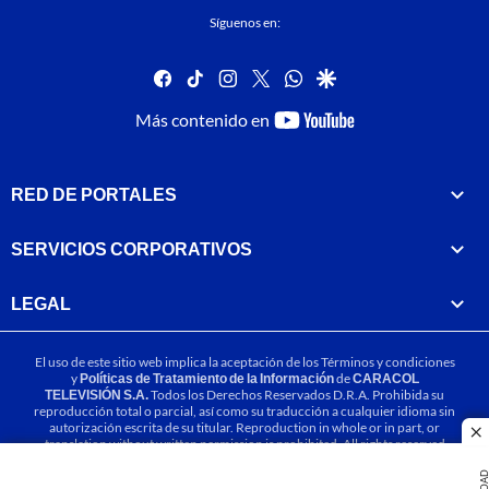
Síguenos en:
facebook
tiktok
instagram
twitter
whatsapp
google
youtube-
Más contenido en
footer
RED DE PORTALES
SERVICIOS CORPORATIVOS
LEGAL
El uso de este sitio web implica la aceptación de los
Términos y condiciones
y
Políticas de Tratamiento de la Información
de
CARACOL
TELEVISIÓN S.A.
Todos los Derechos Reservados D.R.A. Prohibida su
reproducción total o parcial, así como su traducción a cualquier idioma sin
autorización escrita de su titular. Reproduction in whole or in part, or
cl
translation without written permission is prohibited. All rights reserved
2025.