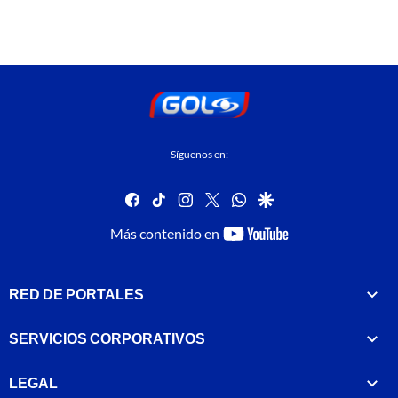
Síguenos en:
facebook
tiktok
instagram
twitter
whatsapp
google
youtube-
Más contenido en
footer
RED DE PORTALES
SERVICIOS CORPORATIVOS
LEGAL