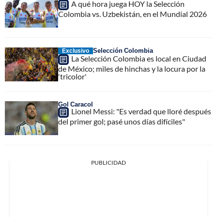
A qué hora juega HOY la Selección
Colombia vs. Uzbekistán, en el Mundial 2026
Selección Colombia
Exclusivo
La Selección Colombia es local en Ciudad
de México; miles de hinchas y la locura por la
'tricolor'
Gol Caracol
Lionel Messi: "Es verdad que lloré después
del primer gol; pasé unos días difíciles"
PUBLICIDAD