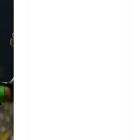
X
Whatsapp