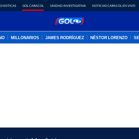
S NOTICAS
GOL CARACOL
UNIDAD INVESTIGATIVA
NOTICIAS CARACOL EN VIVO
INO
MILLONARIOS
JAMES RODRÍGUEZ
NÉSTOR LORENZO
SE
PUBLICIDAD