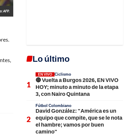
o: AFP.
ores.
Lo último
ntes,
Ciclismo
EN VIVO
🔴 Vuelta a Burgos 2026, EN VIVO
HOY; minuto a minuto de la etapa
3, con Nairo Quintana
Fútbol Colombiano
David González: "América es un
equipo que compite, que se le nota
el hambre; vamos por buen
camino"