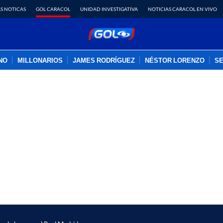
S NOTICAS
GOL CARACOL
UNIDAD INVESTIGATIVA
NOTICIAS CARACOL EN VIVO
INO
MILLONARIOS
JAMES RODRÍGUEZ
NÉSTOR LORENZO
SE
PUBLICIDAD