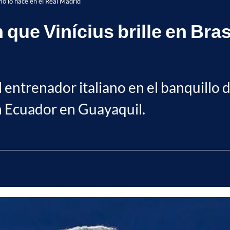
omo lo hace en el Real Madrid
 que Vinícius brille en Bra
l entrenador italiano en el banquillo d
on Ecuador en Guayaquil.