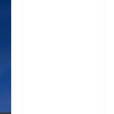
X
Whatsapp