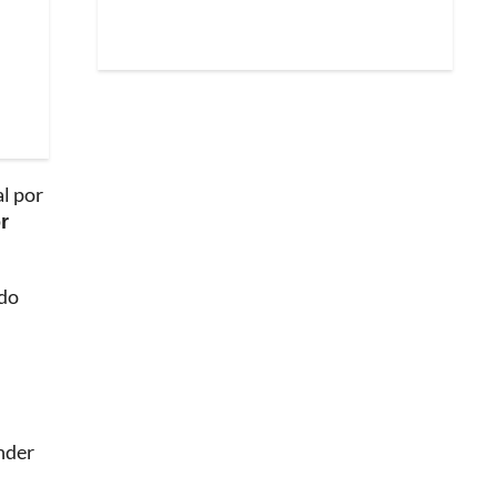
l por
r
ido
nder