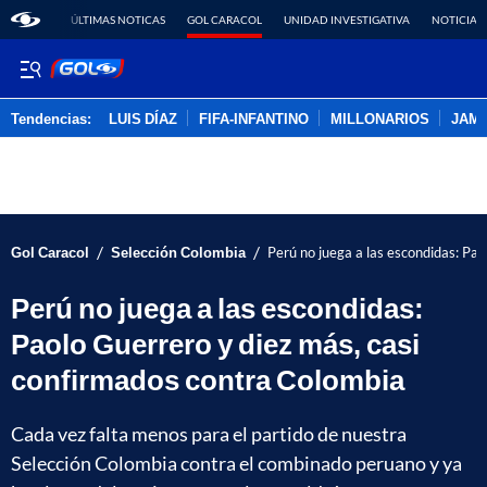
ÚLTIMAS NOTICAS
GOL CARACOL
UNIDAD INVESTIGATIVA
NOTICIAS
Tendencias:
LUIS DÍAZ
FIFA-INFANTINO
MILLONARIOS
JAM
PUBLICIDAD
/
/
Gol Caracol
Selección Colombia
Perú no juega a las escondidas: Pa
Perú no juega a las escondidas:
Paolo Guerrero y diez más, casi
confirmados contra Colombia
Cada vez falta menos para el partido de nuestra
Selección Colombia contra el combinado peruano y ya