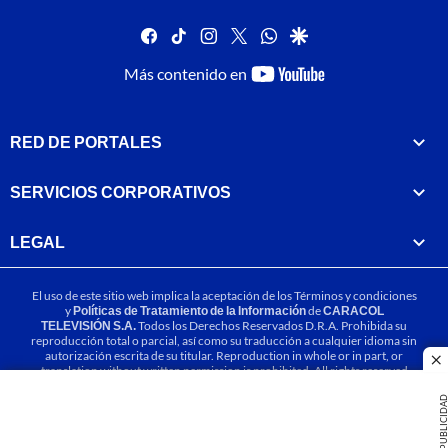
facebook
tiktok
instagram
twitter
whatsapp
google
youtube-
Más contenido en
footer
RED DE PORTALES
SERVICIOS CORPORATIVOS
LEGAL
El uso de este sitio web implica la aceptación de los
Términos y condiciones
y
Políticas de Tratamiento de la Información
de
CARACOL
TELEVISIÓN S.A.
Todos los Derechos Reservados D.R.A. Prohibida su
reproducción total o parcial, así como su traducción a cualquier idioma sin
autorización escrita de su titular. Reproduction in whole or in part, or
cl
translation without written permission is prohibited. All rights reserved
2025.
PUBLICIDA
MIEMBRO DE: