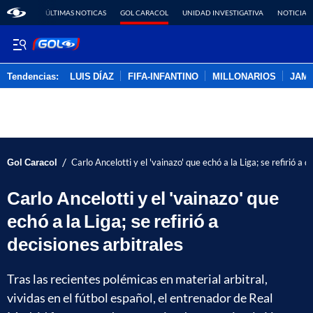
ÚLTIMAS NOTICAS
GOL CARACOL
UNIDAD INVESTIGATIVA
NOTICIAS
Tendencias:
LUIS DÍAZ
FIFA-INFANTINO
MILLONARIOS
JAM
PUBLICIDAD
/
Gol Caracol
Carlo Ancelotti y el 'vainazo' que echó a la Liga; se refirió a d
Carlo Ancelotti y el 'vainazo' que
echó a la Liga; se refirió a
decisiones arbitrales
Tras las recientes polémicas en material arbitral,
vividas en el fútbol español, el entrenador de Real