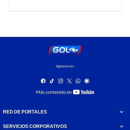
Síguenos en:
facebook
tiktok
instagram
twitter
whatsapp
google
youtube-
Más contenido en
footer
RED DE PORTALES
SERVICIOS CORPORATIVOS