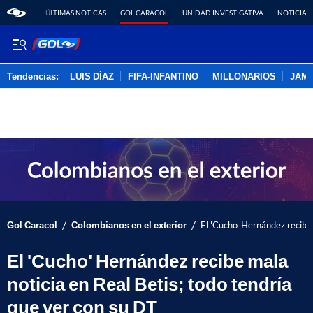
ÚLTIMAS NOTICAS
GOL CARACOL
UNIDAD INVESTIGATIVA
NOTICIAS
Tendencias:
LUIS DÍAZ
FIFA-INFANTINO
MILLONARIOS
JAM
PUBLICIDAD
/
/
Gol Caracol
Colombianos en el exterior
El 'Cucho' Hernández recibe 
El 'Cucho' Hernández recibe mala
noticia en Real Betis; todo tendría
que ver con su DT