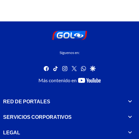
Síguenos en:
facebook
tiktok
instagram
twitter
whatsapp
google
youtube-
Más contenido en
footer
RED DE PORTALES
SERVICIOS CORPORATIVOS
LEGAL