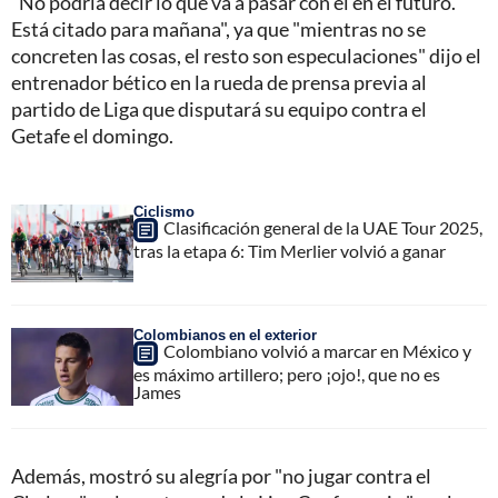
"No podría decir lo que va a pasar con él en el futuro.
Está citado para mañana", ya que "mientras no se
concreten las cosas, el resto son especulaciones" dijo el
entrenador bético en la rueda de prensa previa al
partido de Liga que disputará su equipo contra el
Getafe el domingo.
Ciclismo
Clasificación general de la UAE Tour 2025,
tras la etapa 6: Tim Merlier volvió a ganar
Colombianos en el exterior
Colombiano volvió a marcar en México y
es máximo artillero; pero ¡ojo!, que no es
James
Además, mostró su alegría por "no jugar contra el