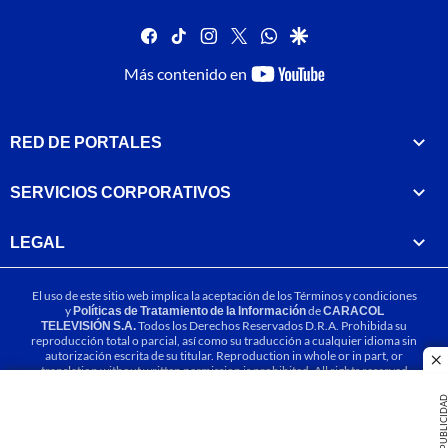
facebook
tiktok
instagram
twitter
whatsapp
google
youtube-
Más contenido en
footer
RED DE PORTALES
SERVICIOS CORPORATIVOS
LEGAL
El uso de este sitio web implica la aceptación de los
Términos y condiciones
y
Políticas de Tratamiento de la Información
de
CARACOL
TELEVISIÓN S.A.
Todos los Derechos Reservados D.R.A. Prohibida su
reproducción total o parcial, así como su traducción a cualquier idioma sin
autorización escrita de su titular. Reproduction in whole or in part, or
cl
translation without written permission is prohibited. All rights reserved
2025.
PUBLICIDA
MIEMBRO DE: