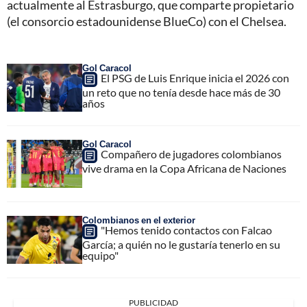
actualmente al Estrasburgo, que comparte propietario
(el consorcio estadounidense BlueCo) con el Chelsea.
Gol Caracol
El PSG de Luis Enrique inicia el 2026 con
un reto que no tenía desde hace más de 30
años
Gol Caracol
Compañero de jugadores colombianos
vive drama en la Copa Africana de Naciones
Colombianos en el exterior
"Hemos tenido contactos con Falcao
García; a quién no le gustaría tenerlo en su
equipo"
PUBLICIDAD