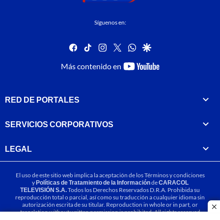
Síguenos en:
facebook
tiktok
instagram
twitter
whatsapp
google
youtube-
Más contenido en
footer
RED DE PORTALES
SERVICIOS CORPORATIVOS
LEGAL
El uso de este sitio web implica la aceptación de los
Términos y condiciones
y
Políticas de Tratamiento de la Información
de
CARACOL
TELEVISIÓN S.A.
Todos los Derechos Reservados D.R.A. Prohibida su
reproducción total o parcial, así como su traducción a cualquier idioma sin
autorización escrita de su titular. Reproduction in whole or in part, or
cl
translation without written permission is prohibited. All rights reserved
2025.