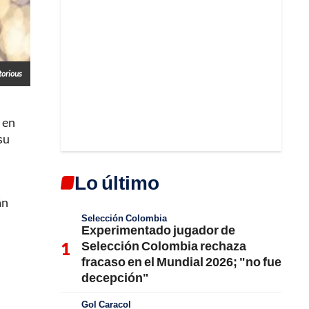
torious
 en
su
Lo último
án
Selección Colombia
Experimentado jugador de
Selección Colombia rechaza
fracaso en el Mundial 2026; "no fue
decepción"
Gol Caracol