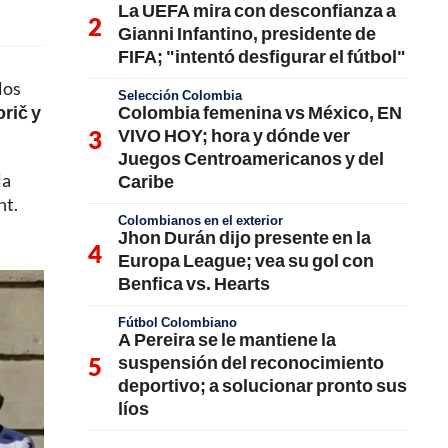
La UEFA mira con desconfianza a
Gianni Infantino, presidente de
FIFA; "intentó desfigurar el fútbol"
los
Selección Colombia
Colombia femenina vs México, EN
rič y
VIVO HOY; hora y dónde ver
Juegos Centroamericanos y del
la
Caribe
nt.
Colombianos en el exterior
Jhon Durán dijo presente en la
Europa League; vea su gol con
Benfica vs. Hearts
Fútbol Colombiano
A Pereira se le mantiene la
suspensión del reconocimiento
deportivo; a solucionar pronto sus
líos