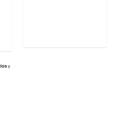
rios
y