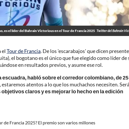
o, es el líder del Bahrain Victorious en el Tour de Francia 2025
Twitter del Bahrain Vic
a el
Tour de Francia
. De los 'escarabajos' que dicen presente
ita), el bogotano es el único que fue elegido como líder de 
sándose en resultados previos, y asume ese rol.
a escuadra, habló sobre el corredor colombiano, de 25
ol, estaremos atentos a lo que los muchachos necesiten. Ser
 objetivos claros y es mejorar lo hecho en la edición
r de Francia 2025? El premio son varios millones