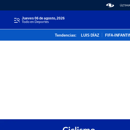
ÚLTIMA
jueves 06 de agosto, 2026
Todo en Deportes
Tendencias:
LUIS DÍAZ
FIFA-INFANT