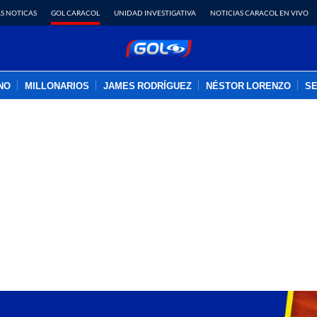
S NOTICAS
GOL CARACOL
UNIDAD INVESTIGATIVA
NOTICIAS CARACOL EN VIVO
INO
MILLONARIOS
JAMES RODRÍGUEZ
NÉSTOR LORENZO
SE
PUBLICIDAD