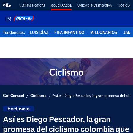
ÚLTIMAS NOTICAS
GOL CARACOL
UNIDAD INVESTIGATIVA
NOTICIAS
Tendencias:
LUIS DÍAZ
FIFA-INFANTINO
MILLONARIOS
JAM
PUBLICIDAD
/
/
Gol Caracol
Ciclismo
Así es Diego Pescador, la gran promesa del cicl
Exclusivo
Así es Diego Pescador, la gran
promesa del ciclismo colombia que