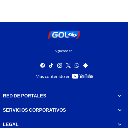
Síguenos en:
facebook
tiktok
instagram
twitter
whatsapp
google
youtube-
Más contenido en
footer
RED DE PORTALES
SERVICIOS CORPORATIVOS
LEGAL