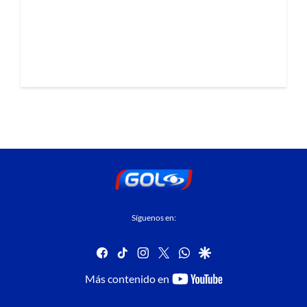
Síguenos en:
facebook
tiktok
instagram
twitter
whatsapp
google
youtube-
Más contenido en
footer