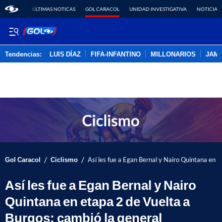
ÚLTIMAS NOTICAS
GOL CARACOL
UNIDAD INVESTIGATIVA
NOTICIAS
Tendencias:
LUIS DÍAZ
FIFA-INFANTINO
MILLONARIOS
JAM
PUBLICIDAD
/
/
Gol Caracol
Ciclismo
Así les fue a Egan Bernal y Nairo Quintana en e
Así les fue a Egan Bernal y Nairo
Quintana en etapa 2 de Vuelta a
Burgos; cambió la general