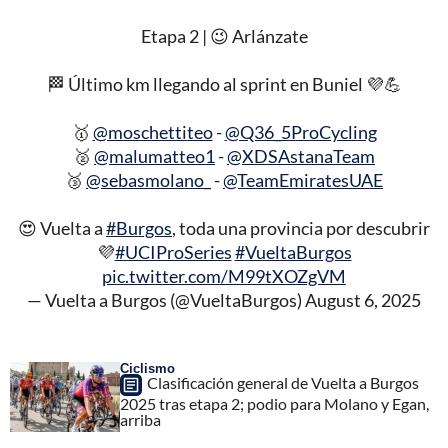
Etapa 2 | 😉 Arlánzate
🏁 Último km llegando al sprint en Buniel 💜💪
🥇
@moschettiteo
-
@Q36_5ProCycling
🥈
@malumatteo1
-
@XDSAstanaTeam
🥉
@sebasmolano_
-
@TeamEmiratesUAE
😍 Vuelta a
#Burgos
, toda una provincia por descubrir
💜
#UCIProSeries
#VueltaBurgos
pic.twitter.com/M99tXOZgVM
— Vuelta a Burgos (@VueltaBurgos)
August 6, 2025
Ciclismo
Clasificación general de Vuelta a Burgos
2025 tras etapa 2; podio para Molano y Egan,
arriba