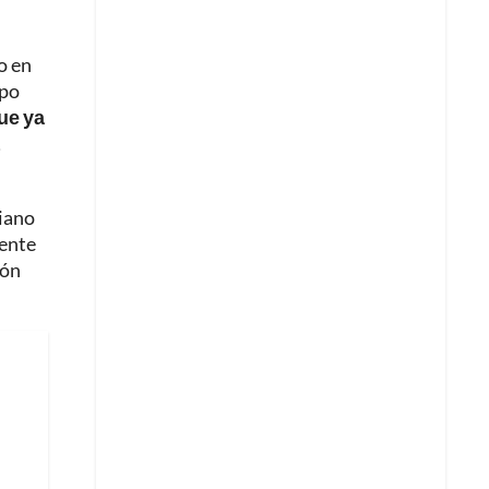
o en
mpo
ue ya
liano
mente
eón