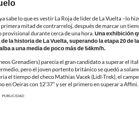
duelo
a sabe lo que es vestir La Roja de líder de La Vuelta –lo hiz
la primera mitad de contrarreloj, después de marcar un tie
 provisional durante cerca de una hora.
Una exhibición q
de la historia de La Vuelta, superando la etapa 20 de la
lalba a una media de poco más de 54km/h.
eos Grenadiers) parecía el gran candidato a superar el ita
termedio, pero el joven portento británico se quedó a sola
ería el tiempo del checo Mathias Vacek (Lidl-Trek), el camp
no en Oeiras con 12’37” y ser el primero en superar a Affini.
PUBLICIDAD