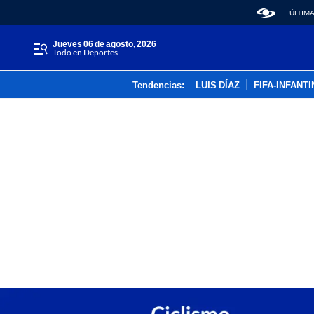
ÚLTIMA
jueves 06 de agosto, 2026
Todo en Deportes
Tendencias:
LUIS DÍAZ
FIFA-INFANT