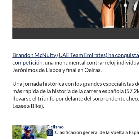
Brandon McNulty (UAE Team Emirates) ha conquistado
competición,
una monumental contrarreloj individual
Jerónimos de Lisboa y final en Oeiras.
Una jornada histórica con los grandes especialistas 
más rápida de la historia de la carrera española (57,
llevarse el triunfo por delante del sorprendente chec
Lease a Bike).
Ciclismo
Clasificación general de la Vuelta a Esp