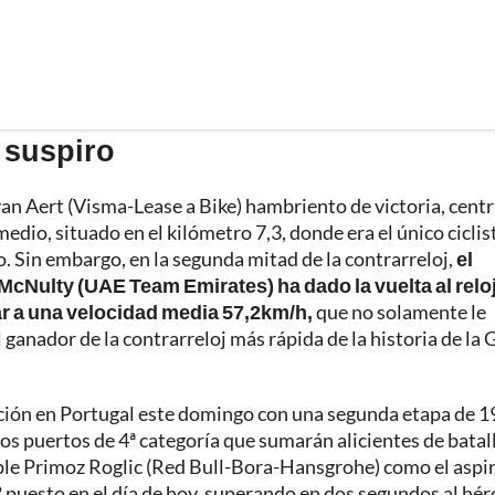
 suspiro
van Aert (Visma-Lease a Bike) hambriento de victoria, cent
edio, situado en el kilómetro 7,3, donde era el único ciclis
 Sin embargo, en la segunda mitad de la contrarreloj,
el
Nulty (UAE Team Emirates) ha dado la vuelta al reloj
ar a una velocidad media 57,2km/h,
que no solamente le
el ganador de la contrarreloj más rápida de la historia de la 
acción en Portugal este domingo con una segunda etapa de 1
s puertos de 4ª categoría que sumarán alicientes de batall
triple Primoz Roglic (Red Bull-Bora-Hansgrohe) como el aspi
 8º puesto en el día de hoy, superando en dos segundos al hé