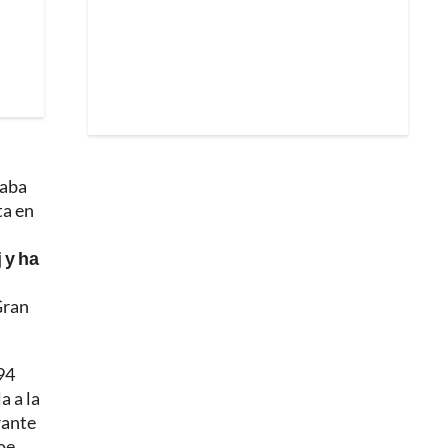
raba
ta en
 y ha
Gran
94
a a la
rante
roe