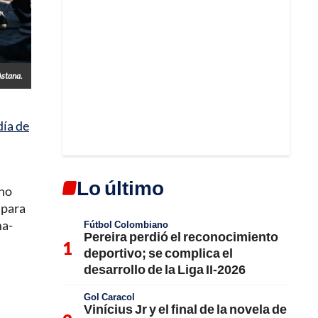
Astana.
día de
Lo último
ono
 para
ma-
Fútbol Colombiano
Pereira perdió el reconocimiento
deportivo; se complica el
desarrollo de la Liga II-2026
Gol Caracol
Vinícius Jr y el final de la novela de