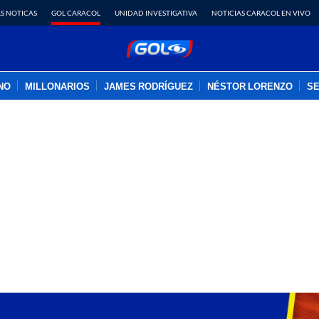
S NOTICAS
GOL CARACOL
UNIDAD INVESTIGATIVA
NOTICIAS CARACOL EN VIVO
INO
MILLONARIOS
JAMES RODRÍGUEZ
NÉSTOR LORENZO
SE
PUBLICIDAD