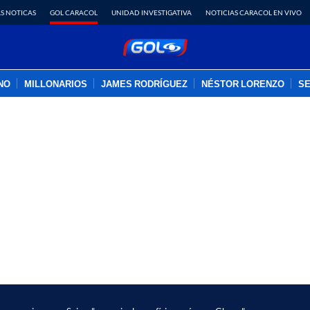
S NOTICAS
GOL CARACOL
UNIDAD INVESTIGATIVA
NOTICIAS CARACOL EN VIVO
INO
MILLONARIOS
JAMES RODRÍGUEZ
NÉSTOR LORENZO
SE
PUBLICIDAD