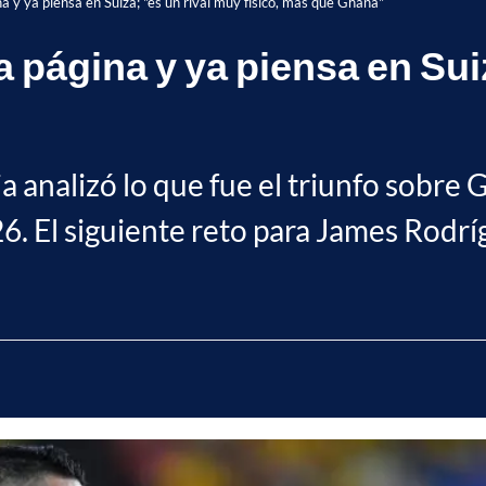
 y ya piensa en Suiza; "es un rival muy físico, más que Ghana"
 página y ya piensa en Suiz
a analizó lo que fue el triunfo sobre 
26. El siguiente reto para James Rodrí