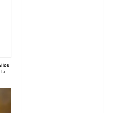
Ellos
rla