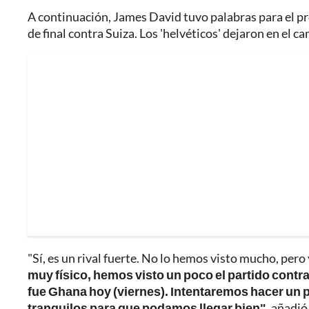
A continuación, James David tuvo palabras para el p
de final contra Suiza. Los 'helvéticos' dejaron en el ca
"Sí, es un rival fuerte. No lo hemos visto mucho, pero
muy físico, hemos visto un poco el partido contra
fue Ghana hoy (viernes). Intentaremos hacer un p
tranquilos para que podamos llegar bien"
, añadió