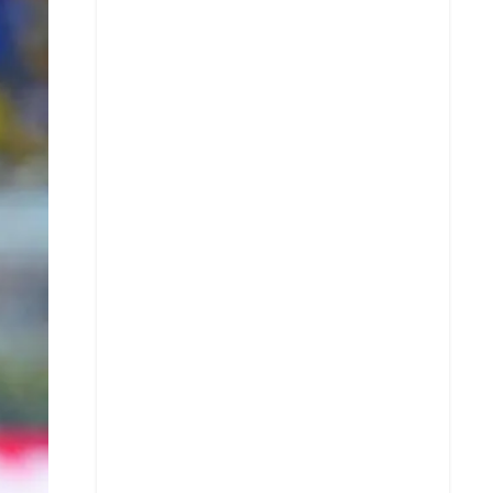
X
Whatsapp