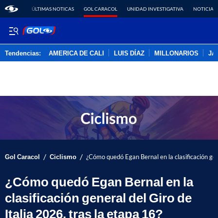
ÚLTIMAS NOTICAS
GOL CARACOL
UNIDAD INVESTIGATIVA
NOTICIAS
Tendencias:
AMERICA DE CALI
LUIS DÍAZ
MILLONARIOS
JA
PUBLICIDAD
/
/
Gol Caracol
Ciclismo
¿Cómo quedó Egan Bernal en la clasificación gene
¿Cómo quedó Egan Bernal en la
clasificación general del Giro de
Italia 2026, tras la etapa 16?