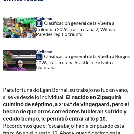
Ciclismo
Clasificación general de la Vuelta a
Colombia 2026, tras la etapa 2; Wilmar
Paredes repitió triunfo
Ciclismo
Clasificación general de la Vuelta a Burgos
2026, tras la etapa 5; así le fue a Nairo
Quintana
Para fortuna de Egan Bernal, su trabajo no fue en vano,
si se ve desde lo individual.
El nacido en Zipaquirá
culminó de séptimo, a 2' 04'' de Vingegaard, pero el
hecho de que otros corredores hubieran sufrido y
cedido tiempo, le permitió entrar al top 10.
Recordemos que el 'escarabajo' había empezado esta
fracción en el puesto 12. Ahora, quedó décimo en la