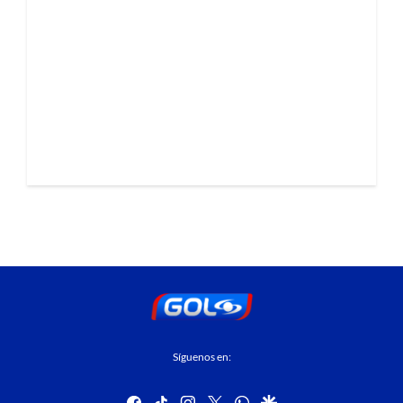
Síguenos en:
facebook
tiktok
instagram
twitter
whatsapp
google