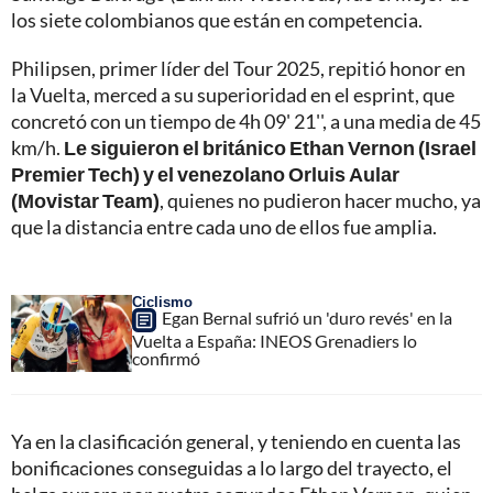
los siete colombianos que están en competencia.
Philipsen, primer líder del Tour 2025, repitió honor en
la Vuelta, merced a su superioridad en el esprint, que
concretó con un tiempo de 4h 09' 21'', a una media de 45
km/h.
Le siguieron el británico Ethan Vernon (Israel
Premier Tech) y el venezolano Orluis Aular
(Movistar Team)
, quienes no pudieron hacer mucho, ya
que la distancia entre cada uno de ellos fue amplia.
Ciclismo
Egan Bernal sufrió un 'duro revés' en la
Vuelta a España: INEOS Grenadiers lo
confirmó
Ya en la clasificación general, y teniendo en cuenta las
bonificaciones conseguidas a lo largo del trayecto, el