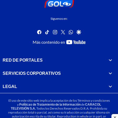
Síguenos en:
facebook
tiktok
instagram
twitter
whatsapp
google
youtube-
Más contenido en
footer
RED DE PORTALES
SERVICIOS CORPORATIVOS
LEGAL
El uso de este sitio web implica la aceptación de los
Términos y condiciones
y
Políticas de Tratamiento de la Información
de
CARACOL
TELEVISIÓN S.A.
Todos los Derechos Reservados D.R.A. Prohibida su
reproducción total o parcial, así como su traducción a cualquier idioma sin
autorización escrita de su titular. Reproduction in whole or in part, or