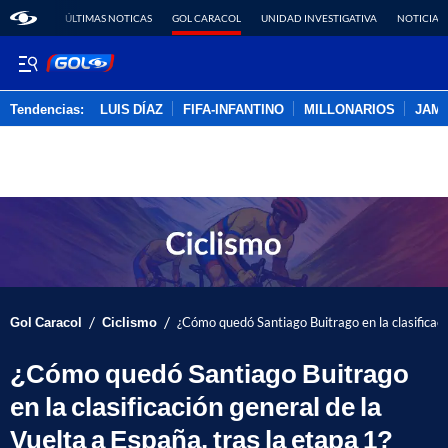
ÚLTIMAS NOTICAS
GOL CARACOL
UNIDAD INVESTIGATIVA
NOTICIAS
Tendencias:
LUIS DÍAZ
FIFA-INFANTINO
MILLONARIOS
JAM
PUBLICIDAD
/
/
Gol Caracol
Ciclismo
¿Cómo quedó Santiago Buitrago en la clasificaci
¿Cómo quedó Santiago Buitrago
en la clasificación general de la
Vuelta a España, tras la etapa 1?