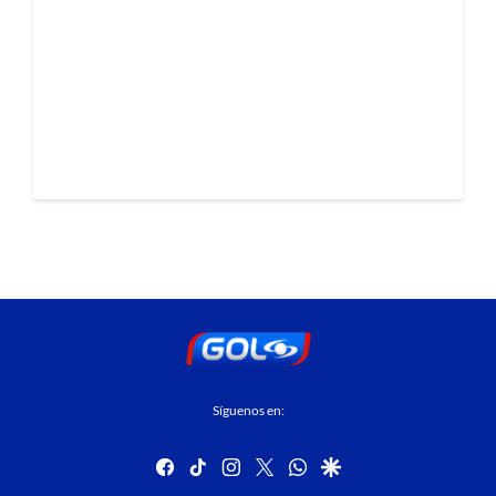
Síguenos en:
facebook
tiktok
instagram
twitter
whatsapp
google