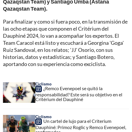
Qazaqstan Team) y Santiago Umba (Astana
Qazaqstan Team).
Para finalizar y como si fuera poco, en la transmisión de
las ocho etapas que componen el Critérium del
Dauphiné 2024, lo van a acompañar los expertos. El
Team Caracol está listo y escuchará a Georgina 'Goga'
Ruiz Sandoval, en los relatos; 'JJ' Osorio, con sus
historias, datos y estadísticas; y Santiago Botero,
aportando con su experiencia como exciclista.
Ciclismo
¿Remco Evenepoel se quitó la
responsabilidad? Este será su objetivo en el
Critérium del Dauphiné
Ciclismo
Un cartel de lujo para el Criterium
Dauphiné: Primoz Roglic y Remco Evenepoel,
confirmados