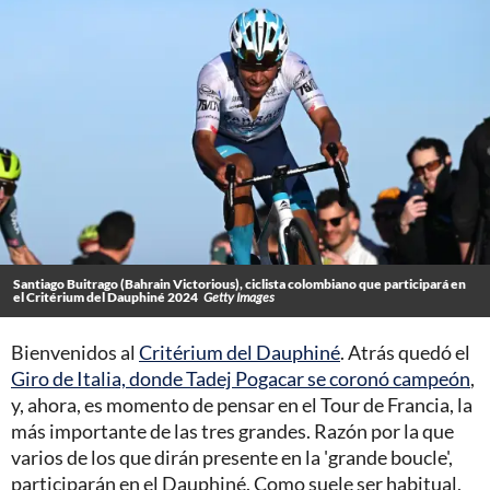
Santiago Buitrago (Bahrain Victorious), ciclista colombiano que participará en
el Critérium del Dauphiné 2024
Getty Images
Bienvenidos al
Critérium del Dauphiné
. Atrás quedó el
Giro de Italia, donde Tadej Pogacar se coronó campeón
,
y, ahora, es momento de pensar en el Tour de Francia, la
más importante de las tres grandes. Razón por la que
varios de los que dirán presente en la 'grande boucle',
participarán en el Dauphiné. Como suele ser habitual,