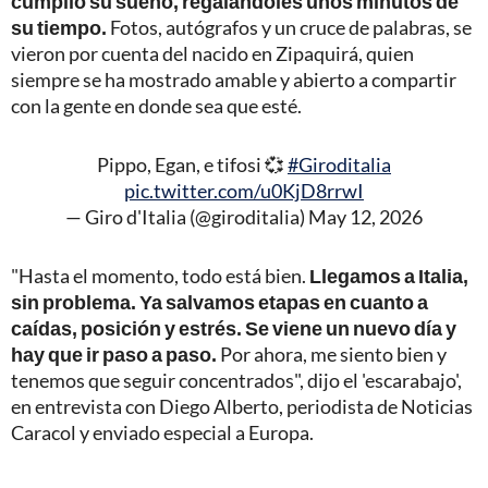
cumplió su sueño, regalándoles unos minutos de
su tiempo.
Fotos, autógrafos y un cruce de palabras, se
vieron por cuenta del nacido en Zipaquirá, quien
siempre se ha mostrado amable y abierto a compartir
con la gente en donde sea que esté.
Pippo, Egan, e tifosi 💞
#Giroditalia
pic.twitter.com/u0KjD8rrwI
— Giro d'Italia (@giroditalia)
May 12, 2026
"Hasta el momento, todo está bien.
Llegamos a Italia,
sin problema. Ya salvamos etapas en cuanto a
caídas, posición y estrés. Se viene un nuevo día y
hay que ir paso a paso.
Por ahora, me siento bien y
tenemos que seguir concentrados", dijo el 'escarabajo',
en entrevista con Diego Alberto, periodista de Noticias
Caracol y enviado especial a Europa.