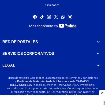
Síguenos en:
facebook
tiktok
instagram
twitter
whatsapp
google
youtube-
Más contenido en
footer
RED DE PORTALES
SERVICIOS CORPORATIVOS
LEGAL
El uso de este sitio web implica la aceptación de los
Términos y condiciones
y
Políticas de Tratamiento de la Información
de
CARACOL
TELEVISIÓN S.A.
Todos los Derechos Reservados D.R.A. Prohibida su
reproducción total o parcial, así como su traducción a cualquier idioma sin
autorización escrita de su titular. Reproduction in whole or in part, or
cl
translation without written permission is prohibited. All rights reserved
2025.