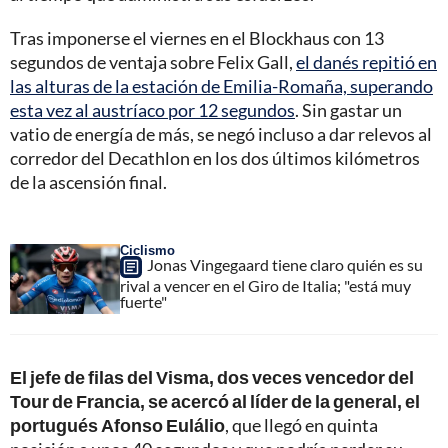
Tras imponerse el viernes en el Blockhaus con 13
segundos de ventaja sobre Felix Gall,
el danés repitió en
las alturas de la estación de Emilia-Romaña, superando
esta vez al austríaco por 12 segundos
. Sin gastar un
vatio de energía de más, se negó incluso a dar relevos al
corredor del Decathlon en los dos últimos kilómetros
de la ascensión final.
Ciclismo
Jonas Vingegaard tiene claro quién es su
rival a vencer en el Giro de Italia; "está muy
fuerte"
El jefe de filas del Visma, dos veces vencedor del
Tour de Francia, se acercó al líder de la general, el
portugués Afonso Eulálio
, que llegó en quinta