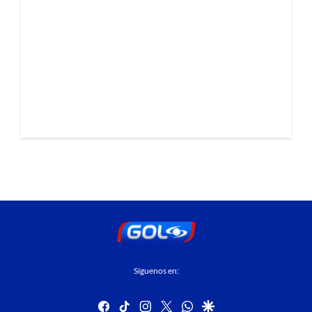
Síguenos en:
facebook
tiktok
instagram
twitter
whatsapp
google