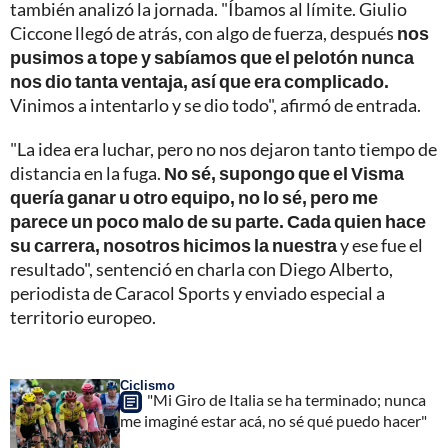
también analizó la jornada. "Íbamos al límite. Giulio
Ciccone llegó de atrás, con algo de fuerza, después
nos
pusimos a tope y sabíamos que el pelotón nunca
nos dio tanta ventaja, así que era complicado.
Vinimos a intentarlo y se dio todo", afirmó de entrada.
"La idea era luchar, pero no nos dejaron tanto tiempo de
distancia en la fuga.
No sé, supongo que el Visma
quería ganar u otro equipo, no lo sé, pero me
parece un poco malo de su parte. Cada quien hace
su carrera, nosotros hicimos la nuestra
y ese fue el
resultado", sentenció en charla con Diego Alberto,
periodista de Caracol Sports y enviado especial a
territorio europeo.
Ciclismo
"Mi Giro de Italia se ha terminado; nunca
me imaginé estar acá, no sé qué puedo hacer"