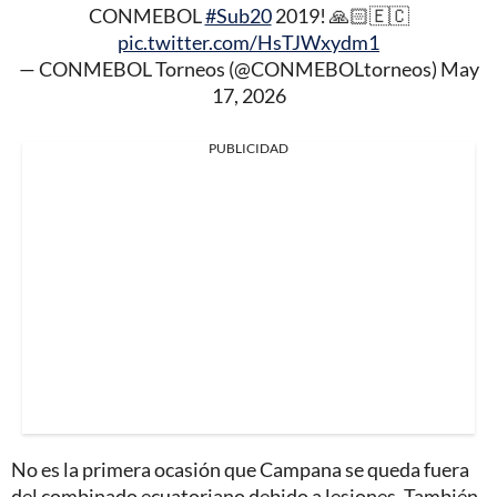
CONMEBOL
#Sub20
2019! 🙏🏻🇪🇨
pic.twitter.com/HsTJWxydm1
— CONMEBOL Torneos (@CONMEBOLtorneos)
May
17, 2026
PUBLICIDAD
No es la primera ocasión que Campana se queda fuera
del combinado ecuatoriano debido a lesiones. También