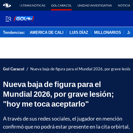
ÚLTIMAS NOTICAS
GOL CARACOL
UNIDAD INVESTIGATIVA
NOTICIAS
Tendencias:
AMERICA DE CALI
LUIS DÍAZ
MILLONARIOS
JA
PUBLICIDAD
/
Gol Caracol
Nueva baja de figura para el Mundial 2026, por grave lesión;
Nueva baja de figura para el
Mundial 2026, por grave lesión;
"hoy me toca aceptarlo"
A través de sus redes sociales, el jugador en mención
confirmó que no podrá estar presente en la cita orbirtal,