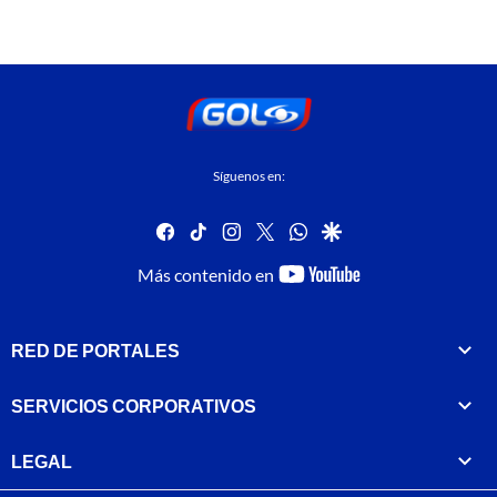
Síguenos en:
facebook
tiktok
instagram
twitter
whatsapp
google
youtube-
Más contenido en
footer
RED DE PORTALES
SERVICIOS CORPORATIVOS
LEGAL