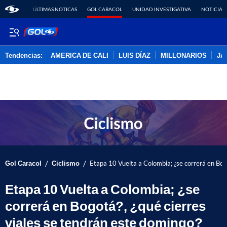
ÚLTIMAS NOTICAS
GOL CARACOL
UNIDAD INVESTIGATIVA
NOTICIAS
Tendencias:
AMERICA DE CALI
LUIS DÍAZ
MILLONARIOS
JA
PUBLICIDAD
/
/
Gol Caracol
Ciclismo
Etapa 10 Vuelta a Colombia; ¿se correrá en Bog
Etapa 10 Vuelta a Colombia; ¿se
correrá en Bogotá?, ¿qué cierres
viales se tendrán este domingo?