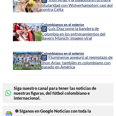
titularidad con Wolverhampton: casi gol
contra Celta
Colombianos en el exterior
Luis Díaz pone la bandera de
Colombia en los entrenamientos del
Bayern Múnich; imagen viral
Colombianos en el exterior
Fluminense aseguró al reemplazo de
Jhon Arias; también es colombiano con
pasado en América
Siga nuestro canal para tener las noticias de
nuestras figuras, del fútbol colombiano e
internacional.
⚽ Síganos en Google Noticias con toda la