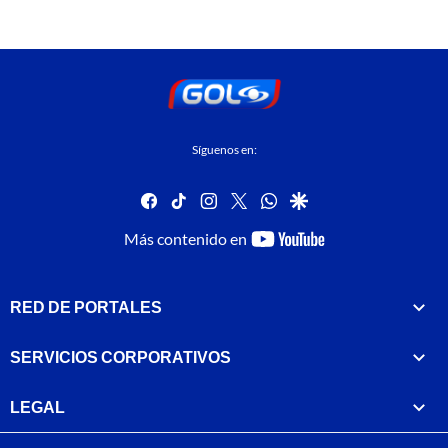
Síguenos en:
facebook
tiktok
instagram
twitter
whatsapp
google
youtube-
Más contenido en
footer
RED DE PORTALES
SERVICIOS CORPORATIVOS
LEGAL