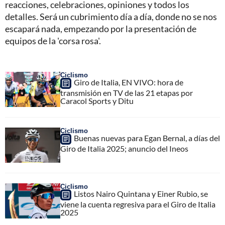
reacciones, celebraciones, opiniones y todos los
detalles. Será un cubrimiento día a día, donde no se nos
escapará nada, empezando por la presentación de
equipos de la 'corsa rosa'.
Ciclismo
Giro de Italia, EN VIVO: hora de
transmisión en TV de las 21 etapas por
Caracol Sports y Ditu
Ciclismo
Buenas nuevas para Egan Bernal, a días del
Giro de Italia 2025; anuncio del Ineos
Ciclismo
Listos Nairo Quintana y Einer Rubio, se
viene la cuenta regresiva para el Giro de Italia
2025