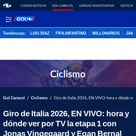
ÚLTIMAS NOTICAS
GOL CARACOL
UNIDAD INVESTIGATIVA
NOTICIAS
Tendencias:
LUIS DÍAZ
FIFA-INFANTINO
MILLONARIOS
JAM
PUBLICIDAD
/
/
Gol Caracol
Ciclismo
Giro de Italia 2026, EN VIVO: hora y dónde ver
Giro de Italia 2026, EN VIVO: hora y
dónde ver por TV la etapa 1 con
Jonas Vingegaard y Egan Bernal