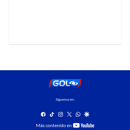
Síguenos en:
facebook
tiktok
instagram
twitter
whatsapp
google
youtube-
Más contenido en
footer