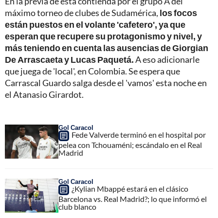
En la previa de esta contienda por el grupo A del
máximo torneo de clubes de Sudamérica,
los focos
están puestos en el volante 'cafetero', ya que
esperan que recupere su protagonismo y nivel, y
más teniendo en cuenta las ausencias de Giorgian
De Arrascaeta y Lucas Paquetá.
A eso adicionarle
que juega de 'local', en Colombia. Se espera que
Carrascal Guardo salga desde el 'vamos' esta noche en
el Atanasio Girardot.
Gol Caracol
Fede Valverde terminó en el hospital por
pelea con Tchouaméni; escándalo en el Real
Madrid
Gol Caracol
¿Kylian Mbappé estará en el clásico
Barcelona vs. Real Madrid?; lo que informó el
club blanco