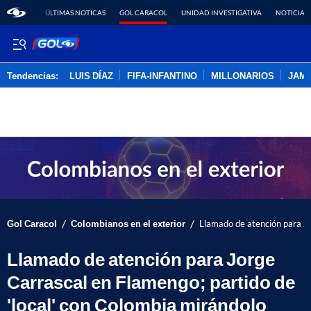
ÚLTIMAS NOTICAS
GOL CARACOL
UNIDAD INVESTIGATIVA
NOTICIAS
Tendencias:
LUIS DÍAZ
FIFA-INFANTINO
MILLONARIOS
JAM
PUBLICIDAD
/
/
Gol Caracol
Colombianos en el exterior
Llamado de atención para Jo
Llamado de atención para Jorge
Carrascal en Flamengo; partido de
'local' con Colombia mirándolo