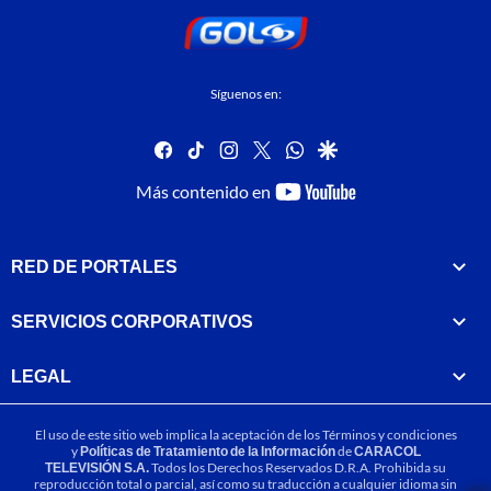
Síguenos en:
facebook
tiktok
instagram
twitter
whatsapp
google
youtube-
Más contenido en
footer
RED DE PORTALES
SERVICIOS CORPORATIVOS
LEGAL
El uso de este sitio web implica la aceptación de los
Términos y condiciones
y
Políticas de Tratamiento de la Información
de
CARACOL
TELEVISIÓN S.A.
Todos los Derechos Reservados D.R.A. Prohibida su
reproducción total o parcial, así como su traducción a cualquier idioma sin