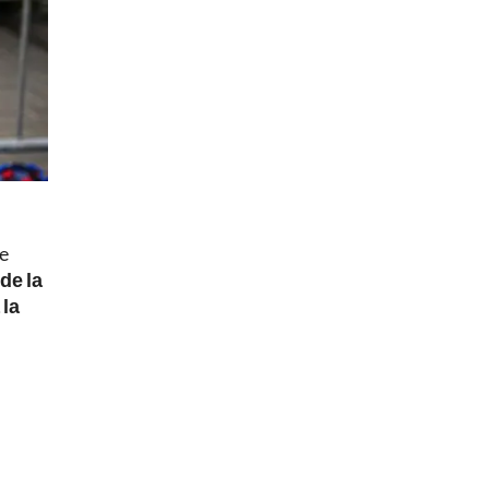
Se
de la
 la