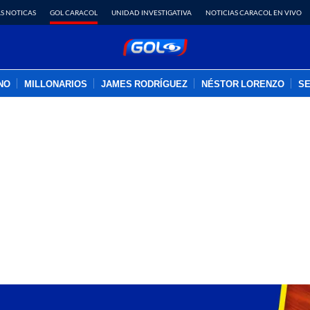
S NOTICAS
GOL CARACOL
UNIDAD INVESTIGATIVA
NOTICIAS CARACOL EN VIVO
INO
MILLONARIOS
JAMES RODRÍGUEZ
NÉSTOR LORENZO
SE
PUBLICIDAD