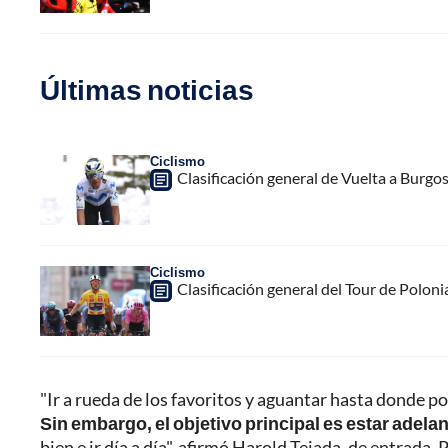
Últimas noticias
Ciclismo
Clasificación general de Vuelta a Burgo
Ciclismo
Clasificación general del Tour de Poloni
"Ir a rueda de los favoritos y aguantar hasta donde 
Sin embargo, el objetivo principal es estar adela
bien e ir día a día", afirmó Harold Tejada, de entrada. 