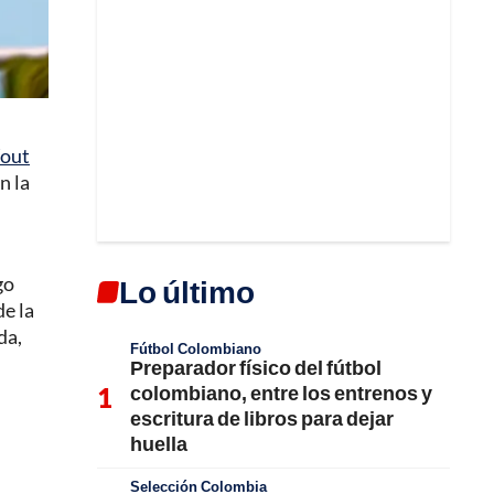
Wout
n la
go
Lo último
de la
da,
Fútbol Colombiano
Preparador físico del fútbol
colombiano, entre los entrenos y
escritura de libros para dejar
huella
Selección Colombia