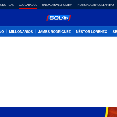
S NOTICAS
GOL CARACOL
UNIDAD INVESTIGATIVA
NOTICIAS CARACOL EN VIVO
INO
MILLONARIOS
JAMES RODRÍGUEZ
NÉSTOR LORENZO
SE
PUBLICIDAD