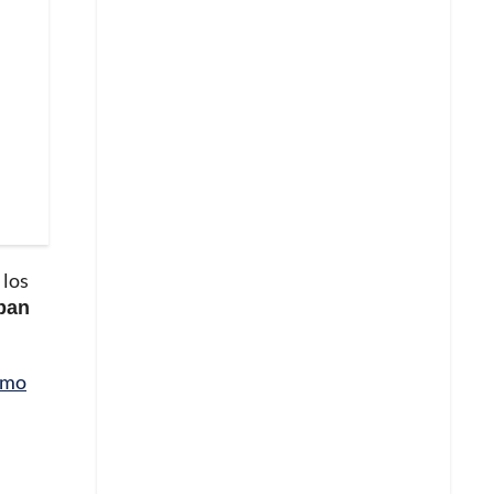
 los
ban
imo