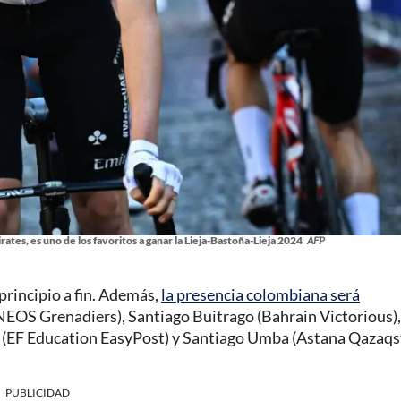
tes, es uno de los favoritos a ganar la Lieja-Bastoña-Lieja 2024
AFP
principio a fin. Además,
la presencia colombiana será
NEOS Grenadiers), Santiago Buitrago (Bahrain Victorious),
 (EF Education EasyPost) y Santiago Umba (Astana Qazaq
PUBLICIDAD