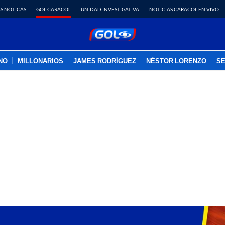
S NOTICAS
GOL CARACOL
UNIDAD INVESTIGATIVA
NOTICIAS CARACOL EN VIVO
INO
MILLONARIOS
JAMES RODRÍGUEZ
NÉSTOR LORENZO
SE
PUBLICIDAD