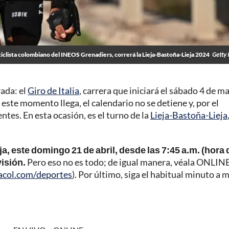
ciclista colombiano del INEOS Grenadiers, correrá la Lieja-Bastoña-Lieja 2024
Getty 
ada: el
Giro de Italia
, carrera que iniciará el sábado 4 de m
ste momento llega, el calendario no se detiene y, por el
ntes. En esta ocasión, es el turno de la
Lieja-Bastoña-Lieja
a, este domingo 21 de abril, desde las 7:45 a.m. (hora 
visión.
Pero eso no es todo; de igual manera, véala ONLINE
acol.com/deportes
). Por último, siga el habitual minuto a 