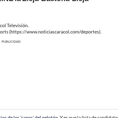
col Televisión.
orts (
https://www.noticiascaracol.com/deportes
).
PUBLICIDAD
ios de los 'capos' del pelotón.
Y es que la lista de candidato