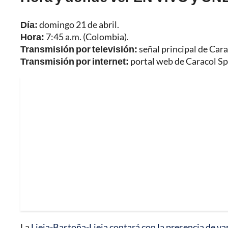
Día:
domingo 21 de abril.
Hora:
7:45 a.m. (Colombia).
Transmisión por televisión:
señal principal de Cara
Transmisión por internet:
portal web de Caracol Sp
La
Lieja-Bastoña-Lieja contará con la presencia de var