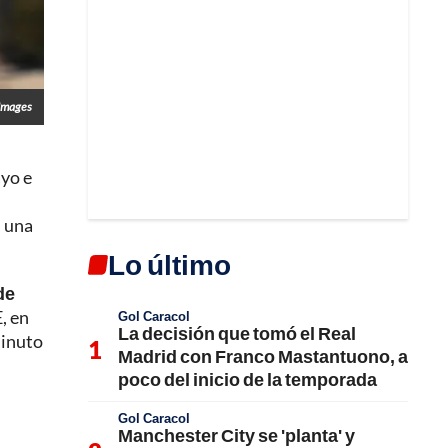
Images
ayo e
, una
Lo último
de
, en
Gol Caracol
La decisión que tomó el Real
minuto
Madrid con Franco Mastantuono, a
poco del inicio de la temporada
Gol Caracol
Manchester City se 'planta' y