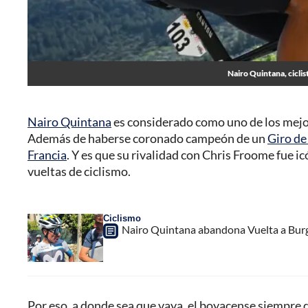
Nairo Quintana, cicli
Nairo Quintana
es considerado como uno de los mejor
Además de haberse coronado campeón de un
Giro de 
Francia
. Y es que su rivalidad con Chris Froome fue i
vueltas de ciclismo.
Ciclismo
Nairo Quintana abandona Vuelta a Burg
Por eso, a donde sea que vaya, el boyacense siempre da