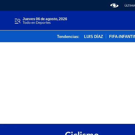
ÚLTIMA
jueves 06 de agosto, 2026
Todo en Deportes
Tendencias:
LUIS DÍAZ
FIFA-INFANT