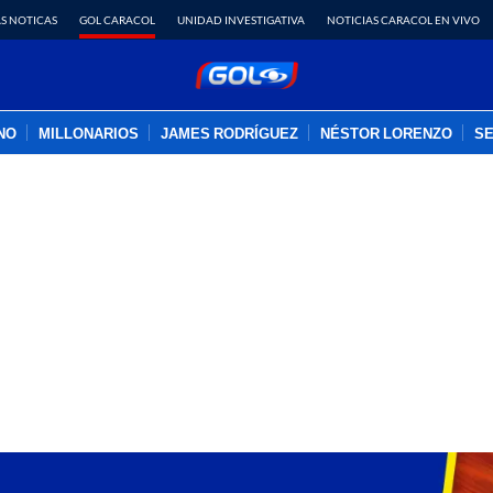
S NOTICAS
GOL CARACOL
UNIDAD INVESTIGATIVA
NOTICIAS CARACOL EN VIVO
INO
MILLONARIOS
JAMES RODRÍGUEZ
NÉSTOR LORENZO
SE
PUBLICIDAD