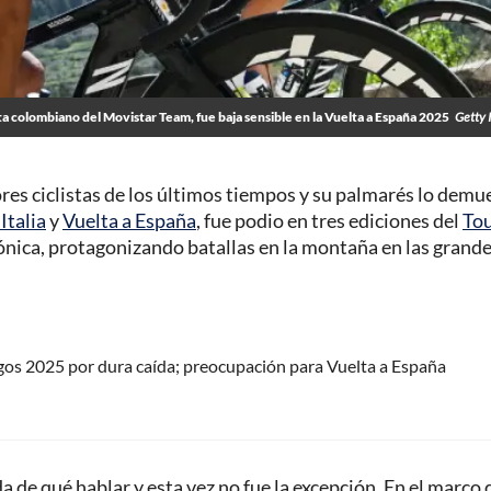
sta colombiano del Movistar Team, fue baja sensible en la Vuelta a España 2025
Getty 
es ciclistas de los últimos tiempos y su palmarés lo demue
Italia
y
Vuelta a España
, fue podio en tres ediciones del
Tou
cónica, protagonizando batallas en la montaña en las grand
os 2025 por dura caída; preocupación para Vuelta a España
 de qué hablar y esta vez no fue la excepción. En el marco d