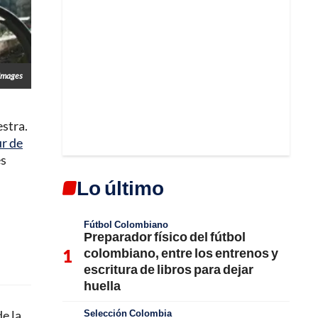
Images
stra.
r de
es
Lo último
Fútbol Colombiano
Preparador físico del fútbol
colombiano, entre los entrenos y
escritura de libros para dejar
huella
Selección Colombia
e la