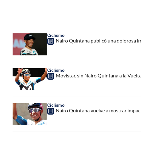
Ciclismo
Nairo Quintana publicó una dolorosa ima
Ciclismo
Movistar, sin Nairo Quintana a la Vuelta
Ciclismo
Nairo Quintana vuelve a mostrar impact