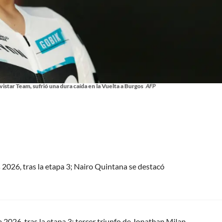
istar Team, sufrió una dura caída en la Vuelta a Burgos
AFP
s 2026, tras la etapa 3; Nairo Quintana se destacó
a 2026, tras la etapa 3; tercer triunfo de Jonathan Milan