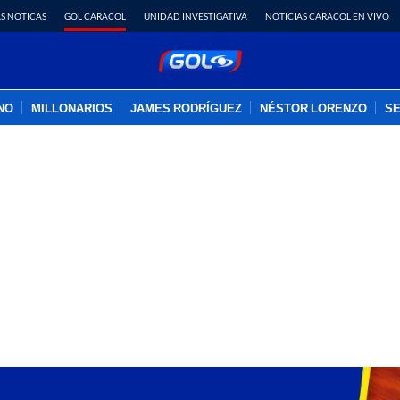
S NOTICAS
GOL CARACOL
UNIDAD INVESTIGATIVA
NOTICIAS CARACOL EN VIVO
INO
MILLONARIOS
JAMES RODRÍGUEZ
NÉSTOR LORENZO
SE
PUBLICIDAD