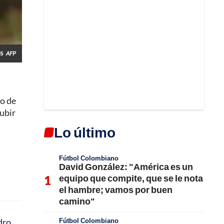
25
AFP
do de
subir
Lo último
Fútbol Colombiano
David González: "América es un
equipo que compite, que se le nota
el hambre; vamos por buen
camino"
Fútbol Colombiano
dro