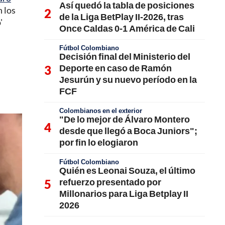
Así quedó la tabla de posiciones
n los
de la Liga BetPlay II-2026, tras
'
Once Caldas 0-1 América de Cali
Fútbol Colombiano
Decisión final del Ministerio del
Deporte en caso de Ramón
Jesurún y su nuevo período en la
FCF
Colombianos en el exterior
"De lo mejor de Álvaro Montero
desde que llegó a Boca Juniors";
por fin lo elogiaron
Fútbol Colombiano
Quién es Leonai Souza, el último
refuerzo presentado por
Millonarios para Liga Betplay II
2026