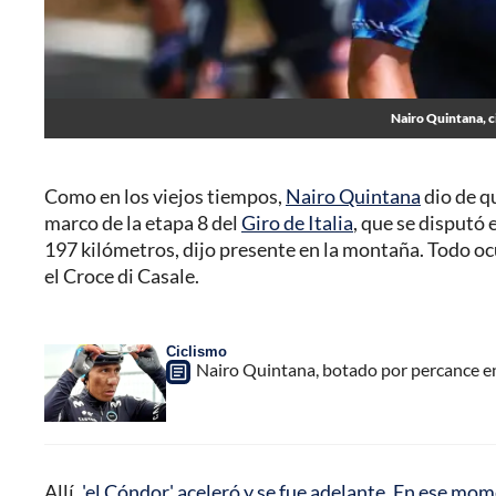
Nairo Quintana, c
Como en los viejos tiempos,
Nairo Quintana
dio de q
marco de la etapa 8 del
Giro de Italia
, que se disputó
197 kilómetros, dijo presente en la montaña. Todo ocu
el Croce di Casale.
Ciclismo
Nairo Quintana, botado por percance en 
Allí,
'el Cóndor' aceleró y se fue adelante. En ese mo