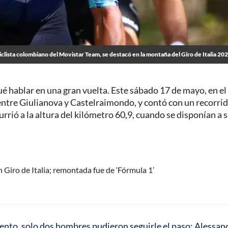
iclista colombiano del Movistar Team, se destacó en la montaña del Giro de Italia 20
ué hablar en una gran vuelta. Este sábado 17 de mayo, en el
 entre Giulianova y Castelraimondo, y contó con un recorri
rrió a la altura del kilómetro 60,9, cuando se disponían a 
Giro de Italia; remontada fue de ‘Fórmula 1’
mento, solo dos hombres pudieron seguirle el paso: Alessan