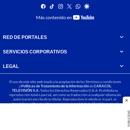
facebook
tiktok
instagram
twitter
whatsapp
google
youtube-
Más contenido en
footer
RED DE PORTALES
SERVICIOS CORPORATIVOS
LEGAL
El uso de este sitio web implica la aceptación de los
Términos y condiciones
y
Políticas de Tratamiento de la Información
de
CARACOL
TELEVISIÓN S.A.
Todos los Derechos Reservados D.R.A. Prohibida su
reproducción total o parcial, así como su traducción a cualquier idioma sin
autorización escrita de su titular. Reproduction in whole or in part, or
cl
translation without written permission is prohibited. All rights reserved
2025.
PUBLICIDA
MIEMBRO DE: