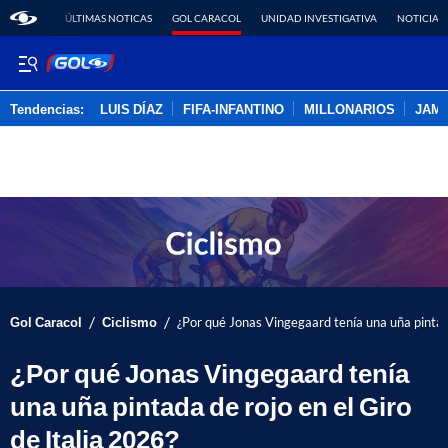
ÚLTIMAS NOTICAS
GOL CARACOL
UNIDAD INVESTIGATIVA
NOTICIAS
Tendencias:
LUIS DÍAZ
FIFA-INFANTINO
MILLONARIOS
JAM
PUBLICIDAD
/
/
Gol Caracol
Ciclismo
¿Por qué Jonas Vingegaard tenía una uña pintada
¿Por qué Jonas Vingegaard tenía
una uña pintada de rojo en el Giro
de Italia 2026?