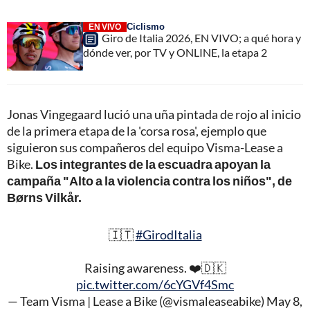
Ciclismo
EN VIVO
Giro de Italia 2026, EN VIVO; a qué hora y
dónde ver, por TV y ONLINE, la etapa 2
Jonas Vingegaard lució una uña pintada de rojo al inicio
de la primera etapa de la 'corsa rosa', ejemplo que
siguieron sus compañeros del equipo Visma-Lease a
Bike.
Los integrantes de la escuadra apoyan la
campaña "Alto a la violencia contra los niños", de
Børns Vilkår.
🇮🇹
#GirodItalia
Raising awareness. ❤️🇩🇰
pic.twitter.com/6cYGVf4Smc
— Team Visma | Lease a Bike (@vismaleaseabike)
May 8,