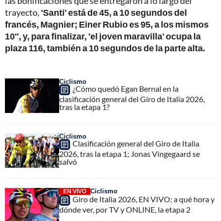
las bonificaciones que se entregaron a lo largo del
trayecto,
'Santi' está de 45, a 10 segundos del
francés, Magnier; Einer Rubio es 95, a los mismos
10'', y, para finalizar, 'el joven maravilla' ocupa la
plaza 116, también a 10 segundos de la parte alta.
Ciclismo
¿Cómo quedó Egan Bernal en la
clasificación general del Giro de Italia 2026,
tras la etapa 1?
Ciclismo
Clasificación general del Giro de Italia
2026, tras la etapa 1; Jonas Vingegaard se
salvó
Ciclismo
EN VIVO
Giro de Italia 2026, EN VIVO; a qué hora y
dónde ver, por TV y ONLINE, la etapa 2