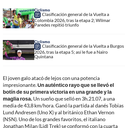
Ciclismo
Clasificación general de la Vuelta a
Colombia 2026, tras la etapa 2; Wilmar
Paredes repitió triunfo
Ciclismo
Clasificación general de la Vuelta a Burgos
2026, tras la etapa 5; así le fue a Nairo
Quintana
El joven galo atacó de lejos con una potencia
impresionante.
Un auténtico rayo que se llevó el
botín de su primera victoria en una grande y la
maglia rosa.
Un sueño que selló en 3h.21.07, a una
media de 43,8 km/hora. Ganó la partida al danés Tobias
Lund Andresen (Uno X) y al británico Ethan Vernon
(NSN). Uno de los grandes favoritos, el italiano
Jonathan Milan (Lidl Trek) se conformó con la cuarta