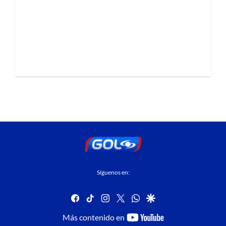
Síguenos en:
facebook
tiktok
instagram
twitter
whatsapp
google
youtube-
Más contenido en
footer