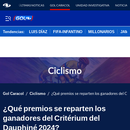
ÚLTIMAS NOTICAS
GOL CARACOL
UNIDAD INVESTIGATIVA
NOTICIAS
Tendencias:
LUIS DÍAZ
FIFA-INFANTINO
MILLONARIOS
JAM
PUBLICIDAD
/
/
Gol Caracol
Ciclismo
¿Qué premios se reparten los ganadores del Cr
¿Qué premios se reparten los
ganadores del Critérium del
Dauphiné 2024?