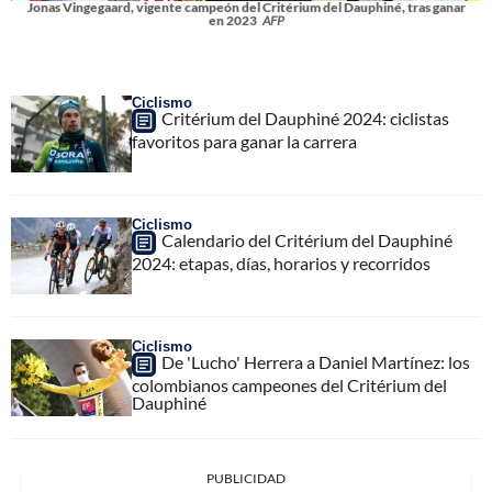
Jonas Vingegaard, vigente campeón del Critérium del Dauphiné, tras ganar
en 2023
AFP
Ciclismo
Critérium del Dauphiné 2024: ciclistas
favoritos para ganar la carrera
Ciclismo
Calendario del Critérium del Dauphiné
2024: etapas, días, horarios y recorridos
Ciclismo
De 'Lucho' Herrera a Daniel Martínez: los
colombianos campeones del Critérium del
Dauphiné
PUBLICIDAD