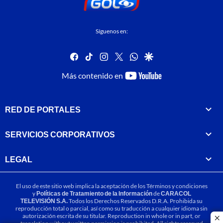
Síguenos en:
facebook
tiktok
instagram
twitter
whatsapp
google
youtube-
Más contenido en
footer
RED DE PORTALES
SERVICIOS CORPORATIVOS
LEGAL
El uso de este sitio web implica la aceptación de los
Términos y condiciones
y
Políticas de Tratamiento de la Información
de
CARACOL
TELEVISIÓN S.A.
Todos los Derechos Reservados D.R.A. Prohibida su
reproducción total o parcial, así como su traducción a cualquier idioma sin
autorización escrita de su titular. Reproduction in whole or in part, or
cl