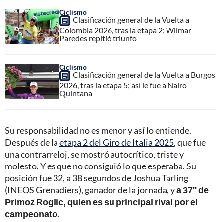
Ciclismo
Clasificación general de la Vuelta a
Colombia 2026, tras la etapa 2; Wilmar
Paredes repitió triunfo
Ciclismo
Clasificación general de la Vuelta a Burgos
2026, tras la etapa 5; así le fue a Nairo
Quintana
Su responsabilidad no es menor y así lo entiende.
Después de la
etapa 2 del Giro de Italia 2025
, que fue
una contrarreloj, se mostró autocrítico, triste y
molesto. Y es que no consiguió lo que esperaba. Su
posición fue 32, a 38 segundos de Joshua Tarling
(INEOS Grenadiers), ganador de la jornada, y
a 37'' de
Primoz Roglic, quien es su principal rival por el
campeonato
.