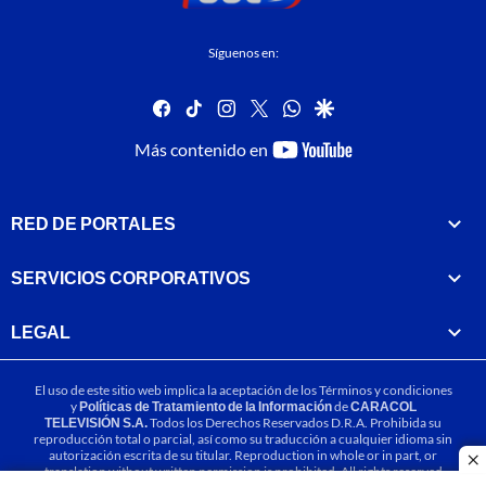
Síguenos en:
facebook
tiktok
instagram
twitter
whatsapp
google
youtube-
Más contenido en
footer
RED DE PORTALES
SERVICIOS CORPORATIVOS
LEGAL
El uso de este sitio web implica la aceptación de los
Términos y condiciones
y
Políticas de Tratamiento de la Información
de
CARACOL
TELEVISIÓN S.A.
Todos los Derechos Reservados D.R.A. Prohibida su
reproducción total o parcial, así como su traducción a cualquier idioma sin
autorización escrita de su titular. Reproduction in whole or in part, or
cl
translation without written permission is prohibited. All rights reserved