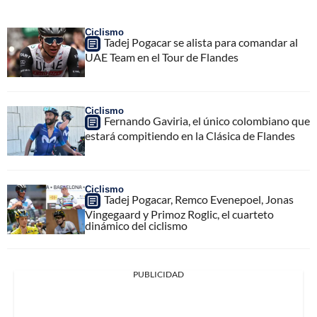
Ciclismo
Tadej Pogacar se alista para comandar al
UAE Team en el Tour de Flandes
Ciclismo
Fernando Gaviria, el único colombiano que
estará compitiendo en la Clásica de Flandes
Ciclismo
Tadej Pogacar, Remco Evenepoel, Jonas
Vingegaard y Primoz Roglic, el cuarteto
dinámico del ciclismo
PUBLICIDAD