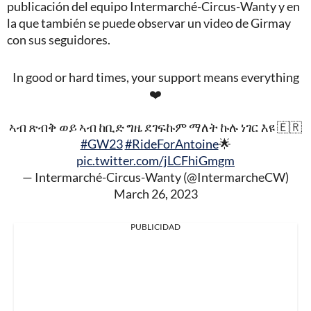
publicación del equipo Intermarché-Circus-Wanty y en
la que también se puede observar un video de Girmay
con sus seguidores.
In good or hard times, your support means everything
❤️
ኣብ ጽብቅ ወይ ኣብ ከቢድ ግዜ ደገፍኩም ማለት ኩሉ ነገር እዩ 🇪🇷
#GW23
#RideForAntoine
🌟
pic.twitter.com/jLCFhiGmgm
— Intermarché-Circus-Wanty (@IntermarcheCW)
March 26, 2023
PUBLICIDAD