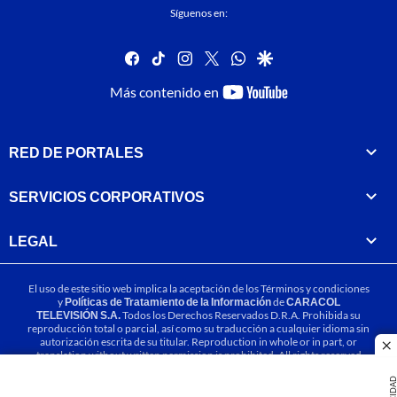
Síguenos en:
facebook
tiktok
instagram
twitter
whatsapp
google
youtube-
Más contenido en
footer
RED DE PORTALES
SERVICIOS CORPORATIVOS
LEGAL
El uso de este sitio web implica la aceptación de los
Términos y condiciones
y
Políticas de Tratamiento de la Información
de
CARACOL
TELEVISIÓN S.A.
Todos los Derechos Reservados D.R.A. Prohibida su
reproducción total o parcial, así como su traducción a cualquier idioma sin
autorización escrita de su titular. Reproduction in whole or in part, or
cl
translation without written permission is prohibited. All rights reserved
2025.