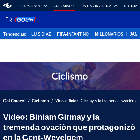
ÚLTIMAS NOTICAS
GOL CARACOL
UNIDAD INVESTIGATIVA
NOTICIAS
Tendencias:
LUIS DÍAZ
FIFA-INFANTINO
MILLONARIOS
JAM
PUBLICIDAD
/
/
Gol Caracol
Ciclismo
Video: Biniam Girmay y la tremenda ovación q
Video: Biniam Girmay y la
tremenda ovación que protagonizó
en la Gent-Wevelgem