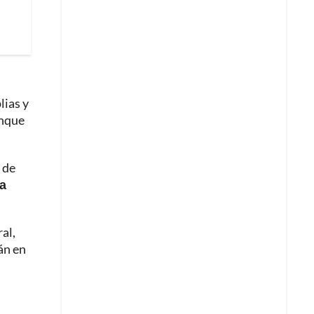
lias y
unque
 de
na
al,
án en