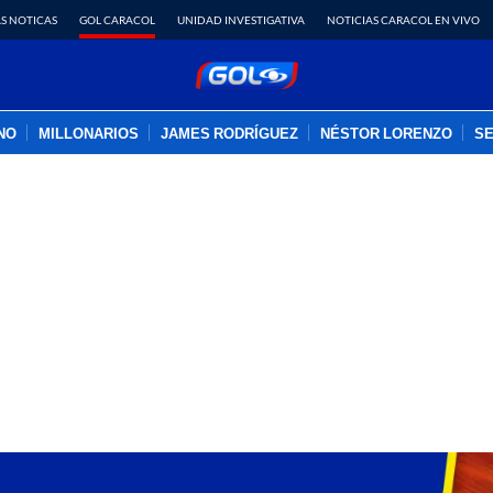
S NOTICAS
GOL CARACOL
UNIDAD INVESTIGATIVA
NOTICIAS CARACOL EN VIVO
INO
MILLONARIOS
JAMES RODRÍGUEZ
NÉSTOR LORENZO
SE
PUBLICIDAD