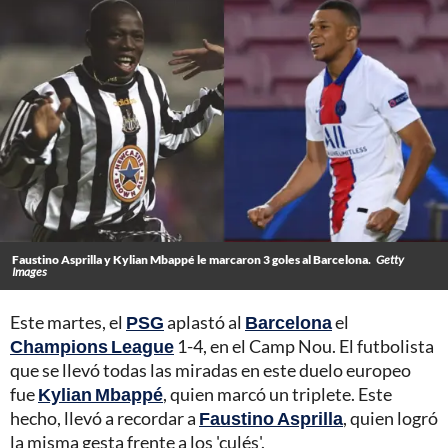
Faustino Asprilla y Kylian Mbappé le marcaron 3 goles al Barcelona.
Getty
Images
Este martes, el
PSG
aplastó al
Barcelona
el
Champions League
1-4, en el Camp Nou. El futbolista
que se llevó todas las miradas en este duelo europeo
fue
Kylian Mbappé
, quien marcó un triplete. Este
hecho, llevó a recordar a
Faustino Asprilla
, quien logró
la misma gesta frente a los 'culés'.