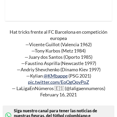
Hat tricks frente al FC Barcelona en competición
europea
—Vicente Guillot (Valencia 1962)
—Tony Kurbos (Metz 1984)
—Juary dos Santos (Oporto 1985)
—Faustino Asprilla (Newcastle 1997)
—Andriy Shevchenko (Dínamo Kiev 1997)
—Kylian
@KMbappe
(PSG 2021)
pic.twitter.com/EoQgQovPoZ
— LaLigaEnNúmeros 🇪🇸 (@laligaennumeros)
February 16, 2021
Siga nuestro canal para tener las noticias de
nuestras figuras, del fútbol colombiano e