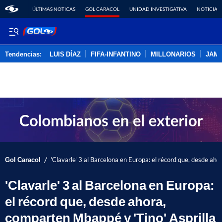
ÚLTIMAS NOTICAS
GOL CARACOL
UNIDAD INVESTIGATIVA
NOTICIAS
Tendencias:
LUIS DÍAZ
FIFA-INFANTINO
MILLONARIOS
JAM
PUBLICIDAD
/
Gol Caracol
'Clavarle' 3 al Barcelona en Europa: el récord que, desde aho
'Clavarle' 3 al Barcelona en Europa:
el récord que, desde ahora,
comparten Mbappé y 'Tino' Asprilla