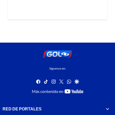
Síguenos en:
facebook
tiktok
instagram
twitter
whatsapp
google
youtube-
Más contenido en
footer
RED DE PORTALES