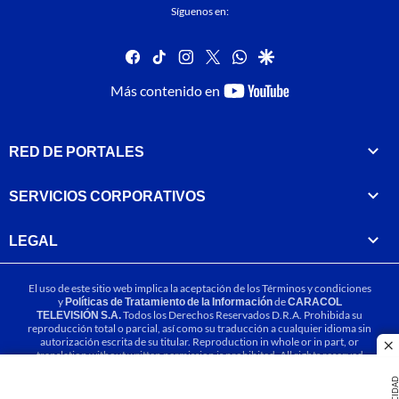
Síguenos en:
facebook
tiktok
instagram
twitter
whatsapp
google
youtube-
Más contenido en
footer
RED DE PORTALES
SERVICIOS CORPORATIVOS
LEGAL
El uso de este sitio web implica la aceptación de los
Términos y condiciones
y
Políticas de Tratamiento de la Información
de
CARACOL
TELEVISIÓN S.A.
Todos los Derechos Reservados D.R.A. Prohibida su
reproducción total o parcial, así como su traducción a cualquier idioma sin
autorización escrita de su titular. Reproduction in whole or in part, or
cl
translation without written permission is prohibited. All rights reserved
2025.