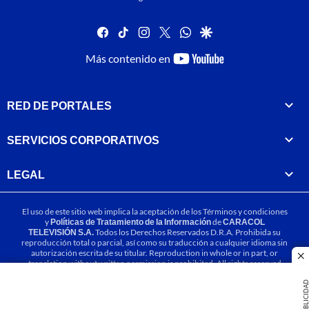
facebook
tiktok
instagram
twitter
whatsapp
google
youtube-
Más contenido en
footer
RED DE PORTALES
SERVICIOS CORPORATIVOS
LEGAL
El uso de este sitio web implica la aceptación de los
Términos y condiciones
y
Políticas de Tratamiento de la Información
de
CARACOL
TELEVISIÓN S.A.
Todos los Derechos Reservados D.R.A. Prohibida su
reproducción total o parcial, así como su traducción a cualquier idioma sin
autorización escrita de su titular. Reproduction in whole or in part, or
cl
translation without written permission is prohibited. All rights reserved
2025.
PUBLICIDA
MIEMBRO DE: