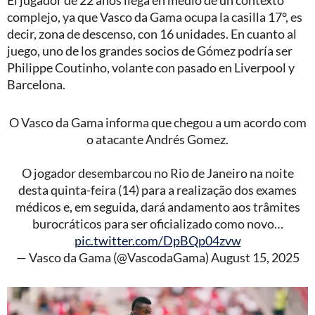
El jugador de 22 años llega en medio de un contexto
complejo, ya que Vasco da Gama ocupa la casilla 17°, es
decir, zona de descenso, con 16 unidades. En cuanto al
juego, uno de los grandes socios de Gómez podría ser
Philippe Coutinho, volante con pasado en Liverpool y
Barcelona.
O Vasco da Gama informa que chegou a um acordo com
o atacante Andrés Gomez.
O jogador desembarcou no Rio de Janeiro na noite
desta quinta-feira (14) para a realização dos exames
médicos e, em seguida, dará andamento aos trâmites
burocráticos para ser oficializado como novo…
pic.twitter.com/DpBQp04zvw
— Vasco da Gama (@VascodaGama)
August 15, 2025