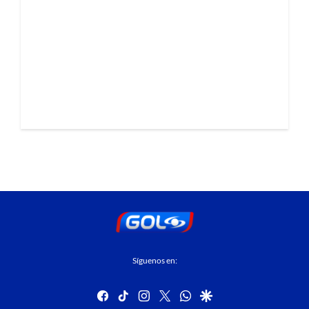
Síguenos en:
facebook
tiktok
instagram
twitter
whatsapp
google