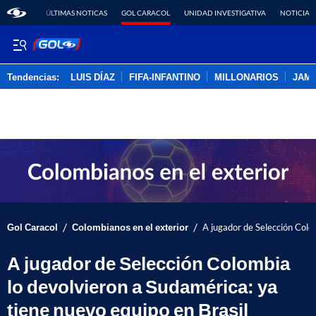
ÚLTIMAS NOTICAS
GOL CARACOL
UNIDAD INVESTIGATIVA
NOTICIAS
Tendencias:
LUIS DÍAZ
FIFA-INFANTINO
MILLONARIOS
JAM
PUBLICIDAD
/
/
Gol Caracol
Colombianos en el exterior
A jugador de Selección Colo
A jugador de Selección Colombia
lo devolvieron a Sudamérica: ya
tiene nuevo equipo en Brasil