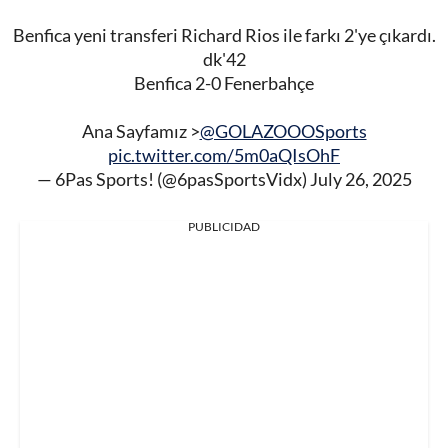
Benfica yeni transferi Richard Rios ile farkı 2'ye çıkardı.
dk'42
Benfica 2-0 Fenerbahçe
Ana Sayfamız >
@GOLAZOOOSports
pic.twitter.com/5m0aQIsOhF
— 6Pas Sports! (@6pasSportsVidx)
July 26, 2025
PUBLICIDAD