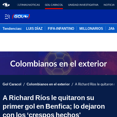
ÚLTIMAS NOTICAS
GOL CARACOL
UNIDAD INVESTIGATIVA
NOTICIAS
Tendencias:
LUIS DÍAZ
FIFA-INFANTINO
MILLONARIOS
JAM
PUBLICIDAD
/
/
Gol Caracol
Colombianos en el exterior
A Richard Ríos le quitaron su
A Richard Ríos le quitaron su
primer gol en Benfica; lo dejaron
con los ‘crespos hechos'