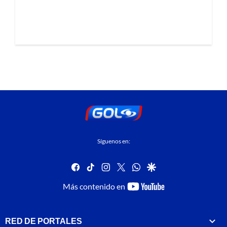
Síguenos en:
facebook
tiktok
instagram
twitter
whatsapp
google
youtube-
Más contenido en
footer
RED DE PORTALES