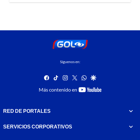
Síguenos en:
facebook
tiktok
instagram
twitter
whatsapp
google
youtube-
Más contenido en
footer
RED DE PORTALES
SERVICIOS CORPORATIVOS