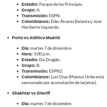
Estadio:
Parque de los Príncipes.
Grupo:
A.
Transmisión:
ESPN.
Colombianos:
Eder Álvarez Balanta y José
Heriberto Izquierdo.
Porto vs Atlético Madrid
Día:
martes 7 de diciembre.
Hora:
3:00 p.m.
Estadio:
Do Dragão.
Grupo:
B.
Transmisión:
ESPN2.
Colombianos:
Luis Díaz (Mateus Uribe está
sancionado por acumulación de tarjetas).
Shakhtar vs Sheriff
Día:
martes 7 de diciembre.